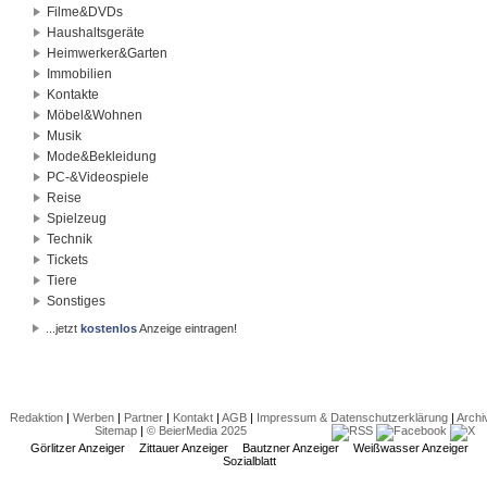
Filme&DVDs
Haushaltsgeräte
Heimwerker&Garten
Immobilien
Kontakte
Möbel&Wohnen
Musik
Mode&Bekleidung
PC-&Videospiele
Reise
Spielzeug
Technik
Tickets
Tiere
Sonstiges
...jetzt
kostenlos
Anzeige eintragen!
Redaktion
|
Werben
|
Partner
|
Kontakt
|
AGB
|
Impressum & Datenschutzerklärung
|
Archi
Sitemap
|
© BeierMedia 2025
Görlitzer Anzeiger
Zittauer Anzeiger
Bautzner Anzeiger
Weißwasser Anzeiger
Sozialblatt