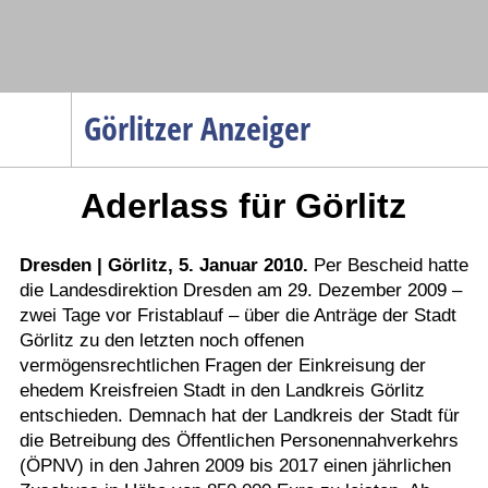
Navigation
Görlitzer Anzeiger
Startseite
Aderlass für Görlitz
Menüpunkte
Politik
Gesellschaft
Dresden | Görlitz, 5. Januar 2010.
Per Bescheid hatte
die Landesdirektion Dresden am 29. Dezember 2009 –
Wirtschaft
zwei Tage vor Fristablauf – über die Anträge der Stadt
Service
Görlitz zu den letzten noch offenen
vermögensrechtlichen Fragen der Einkreisung der
Verkehr
ehedem Kreisfreien Stadt in den Landkreis Görlitz
Gesundheit
entschieden. Demnach hat der Landkreis der Stadt für
die Betreibung des Öffentlichen Personennahverkehrs
Kultur
(ÖPNV) in den Jahren 2009 bis 2017 einen jährlichen
Sport