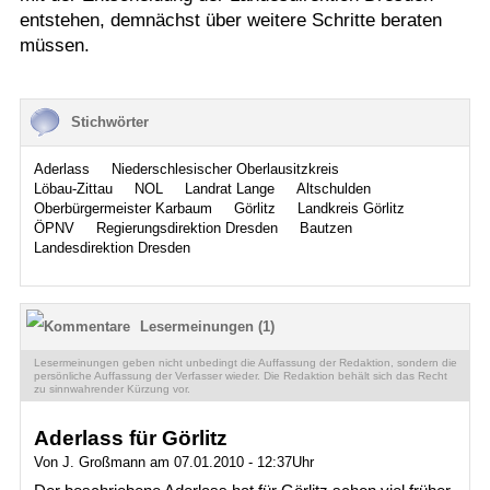
entstehen, demnächst über weitere Schritte beraten
müssen.
Stichwörter
Aderlass
Niederschlesischer Oberlausitzkreis
Löbau-Zittau
NOL
Landrat Lange
Altschulden
Oberbürgermeister Karbaum
Görlitz
Landkreis Görlitz
ÖPNV
Regierungsdirektion Dresden
Bautzen
Landesdirektion Dresden
Lesermeinungen (1)
Lesermeinungen geben nicht unbedingt die Auffassung der Redaktion, sondern die
persönliche Auffassung der Verfasser wieder. Die Redaktion behält sich das Recht
zu sinnwahrender Kürzung vor.
Aderlass für Görlitz
Von J. Großmann am 07.01.2010 - 12:37Uhr