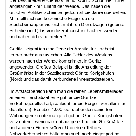
Der beschriebene Aderlass hat für Görlitz schon viel früher
angefangen - mit Eintritt der Wende. Das haben die
örtlichen Politiker scheinbar jedoch all die Jahre übersehen.
Mir stellt sich die ketzerische Frage, ob die
Stadtoberhäupter vielleicht mit ihren Dienstwagen (getönte
Scheiben incl.) bis vor die Rathaustür chauffiert werden
und daher nichts bemerken?
Görlitz - eigentlich eine Perle der Architektur - scheint
immer mehr auszusterben. Alle Fehler des Westens
wurden nach der Wende komprimiert in Görlitz
angewendet. Großes Beispiel ist die Ansiedlung der
Großmärkte in der Satelitenstadt Görlitz Königshufen
(Nord) und das damit verbundene Innenstadtsterben.
Im Altstadtbereich kann man die reinen Lebensmittelläden
an einer Hand abzählen - gut für die Görlitzer
Verkehrsgesellschaft, schlecht für die Bürger (vor allem für
die älteren). Bei über 4.000 leer stehenden sanierten
Wohnungen könnte man jetzt gut auf Görlitz-Königshufen
verzichten... wenn da nicht ausgerechnet die Großmärkte
und anderen Firmen wären. Und einen Teil des
Nahverkehrsnetzes hätte man auch noch eingespart bei