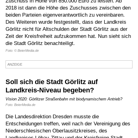
Zuschuss in Höhe von 850.000 Euro zu leisten. Ab
2018 ist dann die Höhe des Zuschusses zwischen den
Termine
beiden Parteien eigenverantwortlich zu vereinbaren.
Kostenlos
Des Weiteren wurde festgestellt, dass der Landkreis
Görlitz nicht für Altschulden der Stadt Görlitz aus der
Zeit der Kreisfreiheit aufzukommen hat. Nun sieht sich
die Stadt Görlitz benachteiligt.
Foto: © BeierMedia.de
ANZEIGE
Soll sich die Stadt Görlitz auf
Landkreis-Niveau begeben?
Vision 2020: Görlitzer Straßenbahn mit biodynamischem Antrieb?
Foto: BeierMedia.de
Die Landesdirektion Dresden musste die
Entscheidungen treffen, weil nach der Vereinigung des
Niederschlesischen Oberlausitzkreises, des
Landkreises Löbau-Zittau und der Kreisfreien Stadt