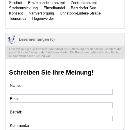
Stadtrat
Einzelhandelskonzept
Zentrenkonzept
Stadtentwicklung
Einzelhandel
Berzdorfer See
Konzept
Nahversorgung
Christoph-Lüders-Straße
Tourismus
Hagenwerder
Lesermeinungen (0)
Lesermeinungen geben nicht unbedingt die Auffassung der Redaktion, sondern die
persönliche Auffassung der Verfasser wieder. Die Redaktion behält sich das Recht
zu sinnwahrender Kürzung vor.
Schreiben Sie Ihre Meinung!
Name:
Email:
Betreff:
Kommentar: