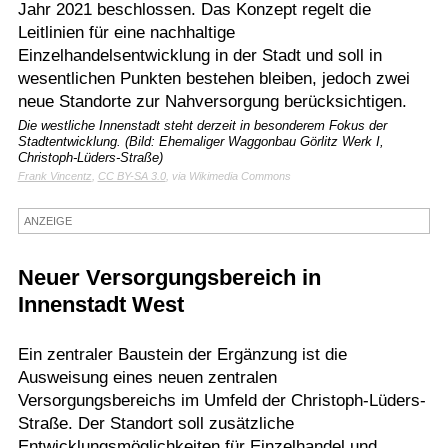
Jahr 2021 beschlossen. Das Konzept regelt die
Termine
Leitlinien für eine nachhaltige
Einzelhandelsentwicklung in der Stadt und soll in
Kostenlos
wesentlichen Punkten bestehen bleiben, jedoch zwei
neue Standorte zur Nahversorgung berücksichtigen.
Die westliche Innenstadt steht derzeit in besonderem Fokus der
Stadtentwicklung. (Bild: Ehemaliger Waggonbau Görlitz Werk I,
Christoph-Lüders-Straße)
Frank Vincentz
,
CC BY-SA 3.0
, via Wikimedia Commons
ANZEIGE
Neuer Versorgungsbereich in
Innenstadt West
Ein zentraler Baustein der Ergänzung ist die
Ausweisung eines neuen zentralen
Versorgungsbereichs im Umfeld der Christoph-Lüders-
Straße. Der Standort soll zusätzliche
Entwicklungsmöglichkeiten für Einzelhandel und