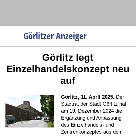
Navigation
Görlitzer Anzeiger
Startseite
Görlitz legt
Menüpunkte
Politik
Einzelhandelskonzept neu
Gesellschaft
auf
Wirtschaft
Service
Görlitz, 11. April 2025.
Der
Verkehr
Stadtrat der Stadt Görlitz hat
am 19. Dezember 2024 die
Gesundheit
Ergänzung und Anpassung
Kultur
des Einzelhandels- und
Zentrenkonzeptes aus dem
Sport