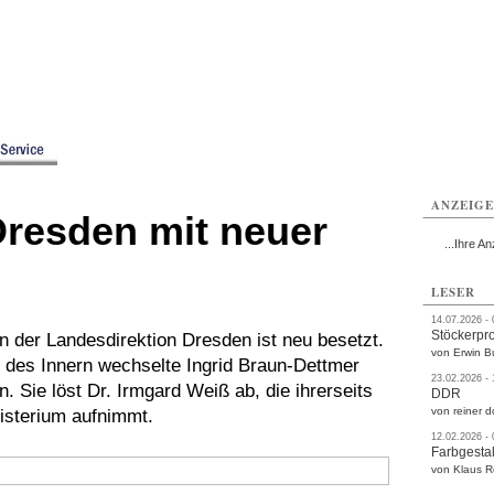
rlitz
Görlitz
Görlitz
Görlitz
Görlitz
Görlitz
rvice
Verkehr
Gesundheit
Kultur
Sport
Termine
ANZEIG
Dresden mit neuer
...Ihre An
LESER
14.07.2026 -
Stöckerpr
in der Landesdirektion Dresden ist neu besetzt.
von Erwin B
des Innern wechselte Ingrid Braun-Dettmer
23.02.2026 -
 Sie löst Dr. Irmgard Weiß ab, die ihrerseits
DDR
von reiner d
nisterium aufnimmt.
12.02.2026 -
Farbgestal
von Klaus 