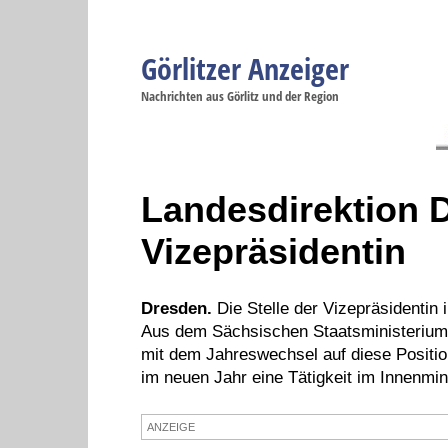
Görlitzer Anzeiger
Navigation
Nachrichten aus Görlitz und der Region
Menüpunkte
Görlitz
Görlitz
Görlitz
Görlitz
Gö
Startseite
Politik
Gesellschaft
Wirtschaft
Se
Landesdirektion 
Vizepräsidentin
Dresden.
Die Stelle der Vizepräsidentin 
Aus dem Sächsischen Staatsministerium 
mit dem Jahreswechsel auf diese Position.
im neuen Jahr eine Tätigkeit im Innenmi
ANZEIGE