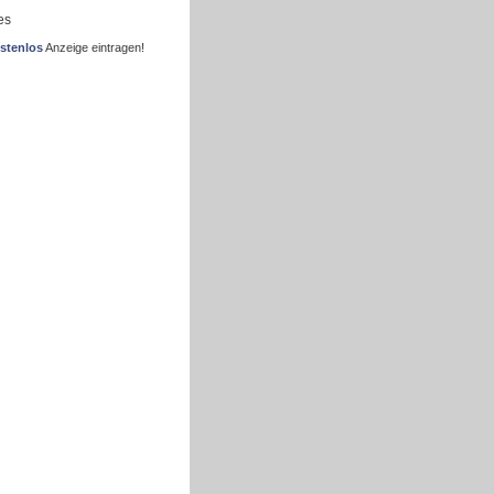
es
stenlos
Anzeige eintragen!