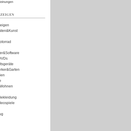
Meinungen
ZEIGEN
zeigen
täten&Kunst
torrad
er&Software
DVDs
tsgeräte
rker&Garten
ien
e
Wohnen
ekleidung
eospiele
ug