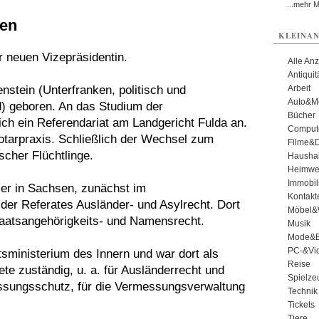
...mehr 
sen
KLEINAN
r neuen Vizepräsidentin.
Alle An
Antiqui
nstein (Unterfranken, politisch und
Arbeit
Auto&Mo
) geboren. An das Studium der
Bücher
ch ein Referendariat am Landgericht Fulda an.
Comput
otarpraxis. Schließlich der Wechsel zum
Filme&
cher Flüchtlinge.
Haushal
Heimwe
Immobil
mer in Sachsen, zunächst im
Kontakt
 der Referates Ausländer- und Asylrecht. Dort
Möbel&
Staatsangehörigkeits- und Namensrecht.
Musik
Mode&B
PC-&Vid
sministerium des Innern und war dort als
Reise
te zuständig, u. a. für Ausländerrecht und
Spielze
assungsschutz, für die Vermessungsverwaltung
Technik
Tickets
Tiere