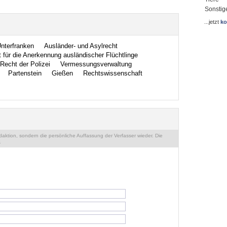
Sonstig
...jetzt
ko
nterfranken
Ausländer- und Asylrecht
für die Anerkennung ausländischer Flüchtlinge
Recht der Polizei
Vermessungsverwaltung
Partenstein
Gießen
Rechtswissenschaft
ktion, sondern die persönliche Auffassung der Verfasser wieder. Die
.