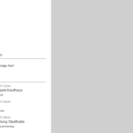
Kostenlos
EN
zeige hier!
 07:12Uhr
ojekt Kaufhaus
uß
 17:42Uhr
oss
 07:30Uhr
tung Stadthalle
Rodominsky