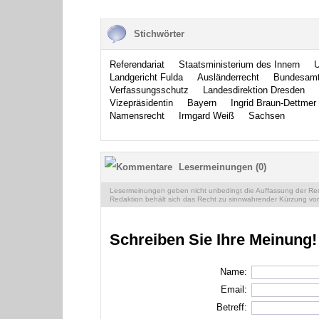
Stichwörter
Referendariat
Staatsministerium des Innern
U
Landgericht Fulda
Ausländerrecht
Bundesamt 
Verfassungsschutz
Landesdirektion Dresden
Vizepräsidentin
Bayern
Ingrid Braun-Dettmer
Namensrecht
Irmgard Weiß
Sachsen
Lesermeinungen (0)
Lesermeinungen geben nicht unbedingt die Auffassung der Reda
Redaktion behält sich das Recht zu sinnwahrender Kürzung vor
Schreiben Sie Ihre Meinung!
Name:
Email:
Betreff: