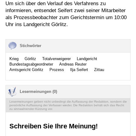
Um sich über den Verlauf des Verfahrens zu
informieren, entsendet Seifert zwei seiner Mitarbeiter
als Prozessbeobachter zum Gerichtstermin um 10:00
Uhr ins Landgericht Görlitz.
Stichwörter
Krieg
Görlitz
Totalverweigerer
Landgericht
Bundestagsabgeordneter
Andreas Reuter
Amtsgericht Görlitz
Prozess
Ilja Seifert
Zittau
Lesermeinungen (0)
Lesermeinungen geben nicht unbedingt die Auffassung der Redaktion, sondern die
persönliche Auffassung der Verfasser wieder. Die Redaktion behält sich das Recht
zu sinnwahrender Kürzung vor.
Schreiben Sie Ihre Meinung!