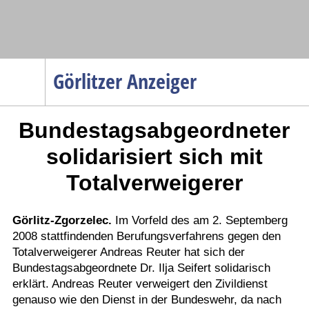
Navigation
Görlitzer Anzeiger
Startseite
Bundestagsabgeordneter
Menüpunkte
Politik
solidarisiert sich mit
Gesellschaft
Totalverweigerer
Wirtschaft
Service
Görlitz-Zgorzelec.
Im Vorfeld des am 2. Septemberg
2008 stattfindenden Berufungsverfahrens gegen den
Verkehr
Totalverweigerer Andreas Reuter hat sich der
Gesundheit
Bundestagsabgeordnete Dr. Ilja Seifert solidarisch
Kultur
erklärt. Andreas Reuter verweigert den Zivildienst
genauso wie den Dienst in der Bundeswehr, da nach
Sport