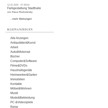
12.02.2026 - 07:30Uhr
Farbgestaltung Stadthalle
von Klaus Rodominsky
...mehr Meinungen
KLEINANZEIGEN
Alle Anzeigen
Antiquitäten&Kunst
Arbeit
Auto&Motorrad
Bücher
Computer&Software
Filme&DVDs
Haushaltsgeräte
Heimwerker&Garten
Immobilien
Kontakte
Möbel&Wohnen
Musik
Mode&Bekleidung
PC-&Videospiele
Reise