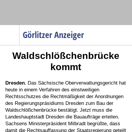
Navigation
Görlitzer Anzeiger
Startseite
Waldschlößchenbrücke
Menüpunkte
Politik
kommt
Gesellschaft
Wirtschaft
Dresden.
Das Sächsische Oberverwaltungsgericht hat
heute in einem Verfahren des einstweiligen
Service
Rechtsschutzes die Rechtmäßigkeit der Anordnungen
Verkehr
des Regierungspräsidiums Dresden zum Bau der
Waldschlößchenbrücke bestätigt. Jetzt muss die
Gesundheit
Landeshauptstadt Dresden die Bauaufträge erteilen.
Kultur
Sachsens Ministerpräsident Milbradt begrüßte, dass
damit die Rechtsauffassung der Staatsregierung geteilt
Sport