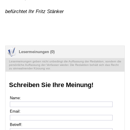
befürchtet Ihr Fritz Stänker
Lesermeinungen (0)
Lesermeinungen geben nicht unbedingt die Auffassung der Redaktion, sondern die
persönliche Auffassung der Verfasser wieder. Die Redaktion behält sich das Recht
zu sinnwahrender Kürzung vor.
Schreiben Sie Ihre Meinung!
Name:
Email:
Betreff: