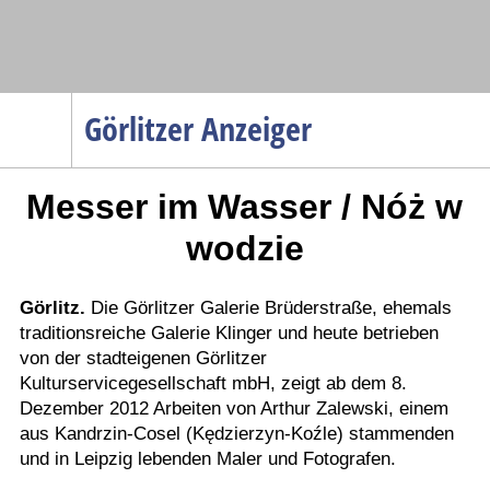
Navigation
Görlitzer Anzeiger
Startseite
Messer im Wasser / Nóż w
Menüpunkte
Politik
wodzie
Gesellschaft
Wirtschaft
Görlitz.
Die Görlitzer Galerie Brüderstraße, ehemals
traditionsreiche Galerie Klinger und heute betrieben
Service
von der stadteigenen Görlitzer
Verkehr
Kulturservicegesellschaft mbH, zeigt ab dem 8.
Dezember 2012 Arbeiten von Arthur Zalewski, einem
Gesundheit
aus Kandrzin-Cosel (Kędzierzyn-Koźle) stammenden
Kultur
und in Leipzig lebenden Maler und Fotografen.
Sport