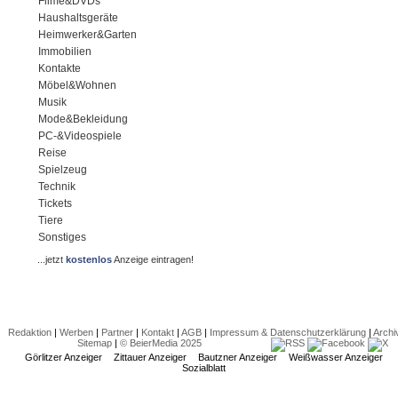
Filme&DVDs
Haushaltsgeräte
Heimwerker&Garten
Immobilien
Kontakte
Möbel&Wohnen
Musik
Mode&Bekleidung
PC-&Videospiele
Reise
Spielzeug
Technik
Tickets
Tiere
Sonstiges
...jetzt
kostenlos
Anzeige eintragen!
Redaktion
|
Werben
|
Partner
|
Kontakt
|
AGB
|
Impressum & Datenschutzerklärung
|
Archi
Sitemap
|
© BeierMedia 2025
Görlitzer Anzeiger
Zittauer Anzeiger
Bautzner Anzeiger
Weißwasser Anzeiger
Sozialblatt