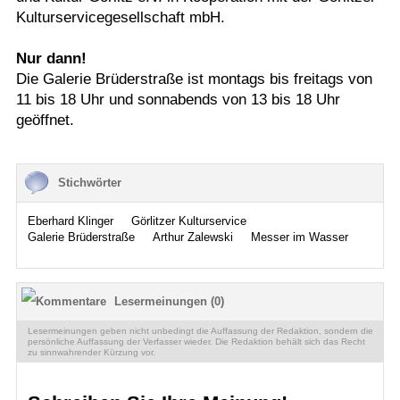
Kulturservicegesellschaft mbH.
Nur dann!
Die Galerie Brüderstraße ist montags bis freitags von
11 bis 18 Uhr und sonnabends von 13 bis 18 Uhr
geöffnet.
Stichwörter
Eberhard Klinger
Görlitzer Kulturservice
Galerie Brüderstraße
Arthur Zalewski
Messer im Wasser
Lesermeinungen (0)
Lesermeinungen geben nicht unbedingt die Auffassung der Redaktion, sondern die
persönliche Auffassung der Verfasser wieder. Die Redaktion behält sich das Recht
zu sinnwahrender Kürzung vor.