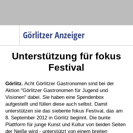
Navigation
Görlitzer Anzeiger
Startseite
Unterstützung für fokus
Menüpunkte
Politik
Festival
Gesellschaft
Wirtschaft
Görlitz.
Acht Görlitzer Gastronomen sind bei der
Aktion "Görlitzer Gastronomen für Jugend und
Service
Visionen" dabei. Sie haben eine Spendenbox
Verkehr
aufgestellt und füllen diese auch selbst. Damit
unterstützen sie das siebente fokus Festival, das am
Gesundheit
8. September 2012 in Görlitz beginnt. Die bunte
Kultur
Plattform für junge Kunst und Kultur von beiden Seiten
der Neiße wird - unterstützt von einem breiten
Sport