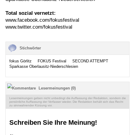
Total sozial vernetzt:
www.facebook.com/fokusfestival
www.twitter.com/fokusfestival
Stichwörter
fokus Görlitz
FOKUS Festival
SECOND ATTEMPT
Sparkasse Oberlausitz-Niederschlesien
Lesermeinungen (0)
Lesermeinungen geben nicht unbedingt die Auffassung der Redaktion, sondern die
persönliche Auffassung der Verfasser wieder. Die Redaktion behält sich das Recht
zu sinnwahrender Kürzung vor.
Schreiben Sie Ihre Meinung!