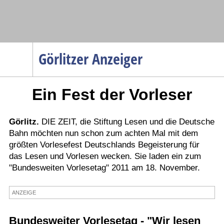
Navigation
Görlitzer Anzeiger
Startseite
Ein Fest der Vorleser
Menüpunkte
Politik
Gesellschaft
Görlitz.
DIE ZEIT, die Stiftung Lesen und die Deutsche
Bahn möchten nun schon zum achten Mal mit dem
Wirtschaft
größten Vorlesefest Deutschlands Begeisterung für
Service
das Lesen und Vorlesen wecken. Sie laden ein zum
"Bundesweiten Vorlesetag" 2011 am 18. November.
Verkehr
Gesundheit
ANZEIGE
Kultur
Bundesweiter Vorlesetag - "Wir lesen
Sport