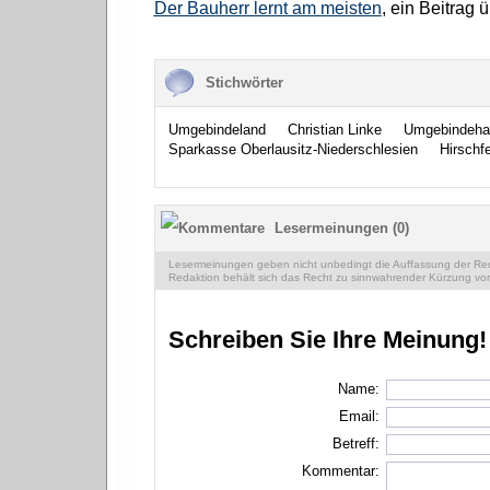
Der Bauherr lernt am meisten
, ein Beitrag 
Stichwörter
Umgebindeland
Christian Linke
Umgebindeha
Sparkasse Oberlausitz-Niederschlesien
Hirschf
Lesermeinungen (0)
Lesermeinungen geben nicht unbedingt die Auffassung der Reda
Redaktion behält sich das Recht zu sinnwahrender Kürzung vor
Schreiben Sie Ihre Meinung!
Name:
Email:
Betreff:
Kommentar: