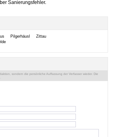
über Sanierungsfehler.
us
Pilgerhäusl
Zittau
elde
ktion, sondern die persönliche Auffassung der Verfasser wieder. Die
.