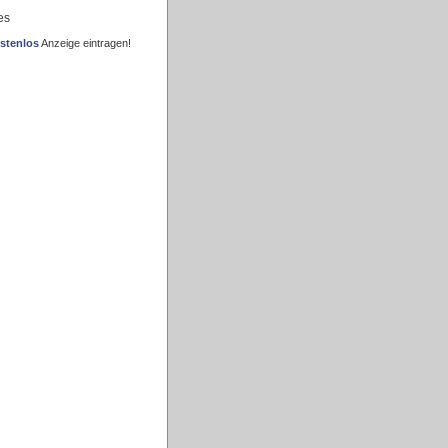
es
stenlos
Anzeige eintragen!