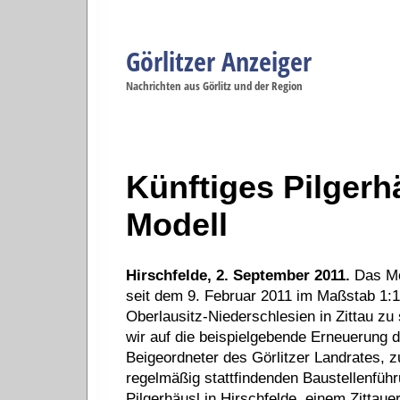
Görlitzer Anzeiger
Navigation
Nachrichten aus Görlitz und der Region
Menüpunkte
Görlitz
Görlitz
Görlitz
Görlitz
Gö
Startseite
Politik
Gesellschaft
Wirtschaft
Se
Künftiges Pilgerh
Modell
Hirschfelde, 2. September 2011.
Das Mod
seit dem 9. Februar 2011 im Maßstab 1:
Oberlausitz-Niederschlesien in Zittau z
wir auf die beispielgebende Erneuerung de
Beigeordneter des Görlitzer Landrates, zu
regelmäßig stattfindenden Baustellenfüh
Pilgerhäusl in Hirschfelde, einem Zittauer