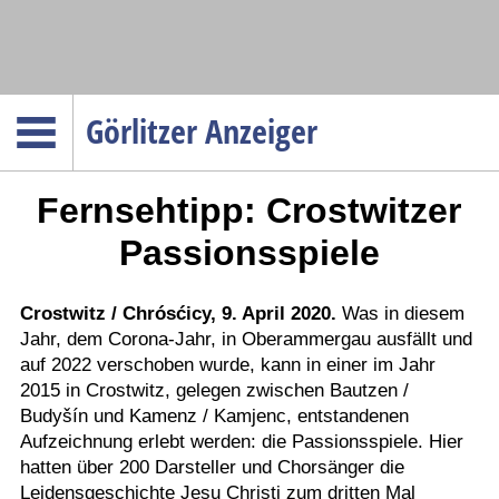
Navigation
Görlitzer Anzeiger
Startseite
Fernsehtipp: Crostwitzer
Menüpunkte
Politik
Passionsspiele
Gesellschaft
Wirtschaft
Crostwitz / Chrósćicy, 9. April 2020.
Was in diesem
Jahr, dem Corona-Jahr, in Oberammergau ausfällt und
Service
auf 2022 verschoben wurde, kann in einer im Jahr
Verkehr
2015 in Crostwitz, gelegen zwischen Bautzen /
Budyšín und Kamenz / Kamjenc, entstandenen
Gesundheit
Aufzeichnung erlebt werden: die Passionsspiele. Hier
Kultur
hatten über 200 Darsteller und Chorsänger die
Leidensgeschichte Jesu Christi zum dritten Mal
Sport