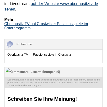
im Livestream
auf der Website www.oberlausitztv.de
sehen
.
Mehr:
Oberlausitz TV hat Crostwitzer Passionsspiele im
Osterprogramm
Stichwörter
Oberlausitz TV
Passionsspiele in Crostwitz
Lesermeinungen (0)
Lesermeinungen geben nicht unbedingt die Auffassung der Redaktion, sondern die
persönliche Auffassung der Verfasser wieder. Die Redaktion behält sich das Recht
zu sinnwahrender Kürzung vor.
Schreiben Sie Ihre Meinung!