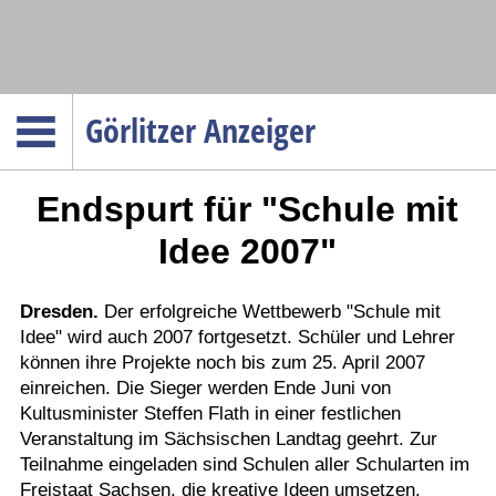
Navigation
Görlitzer Anzeiger
Startseite
Endspurt für "Schule mit
Menüpunkte
Politik
Idee 2007"
Gesellschaft
Wirtschaft
Dresden.
Der erfolgreiche Wettbewerb "Schule mit
Idee" wird auch 2007 fortgesetzt. Schüler und Lehrer
Service
können ihre Projekte noch bis zum 25. April 2007
Verkehr
einreichen. Die Sieger werden Ende Juni von
Kultusminister Steffen Flath in einer festlichen
Gesundheit
Veranstaltung im Sächsischen Landtag geehrt. Zur
Kultur
Teilnahme eingeladen sind Schulen aller Schularten im
Freistaat Sachsen, die kreative Ideen umsetzen.
Sport