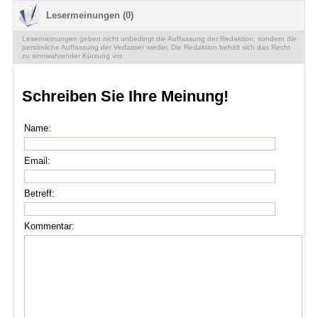
Lesermeinungen (0)
Lesermeinungen geben nicht unbedingt die Auffassung der Redaktion, sondern die
persönliche Auffassung der Verfasser wieder. Die Redaktion behält sich das Recht
zu sinnwahrender Kürzung vor.
Schreiben Sie Ihre Meinung!
Name:
Email:
Betreff:
Kommentar: