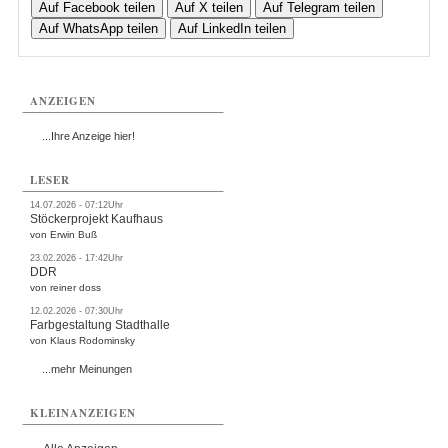
Auf Facebook teilen
Auf X teilen
Auf Telegram teilen
Auf WhatsApp teilen
Auf LinkedIn teilen
ANZEIGEN
...Ihre Anzeige hier!
LESER
14.07.2026 - 07:12Uhr
Stöckerprojekt Kaufhaus
von Erwin Buß
23.02.2026 - 17:42Uhr
DDR
von reiner doss
12.02.2026 - 07:30Uhr
Farbgestaltung Stadthalle
von Klaus Rodominsky
...mehr Meinungen
KLEINANZEIGEN