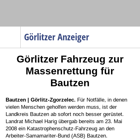
Navigation
Görlitzer Anzeiger
Startseite
Görlitzer Fahrzeug zur
Menüpunkte
Politik
Massenrettung für
Gesellschaft
Bautzen
Wirtschaft
Service
Bautzen | Görlitz-Zgorzelec.
Für Notfälle, in denen
vielen Menschen geholfen werden muss, ist der
Verkehr
Landkreis Bautzen ab sofort noch besser gerüstet.
Gesundheit
Landrat Michael Harig übergab bereits am 23. Mai
Kultur
2008 ein Katastrophenschutz-Fahrzeug an den
Arbeiter-Samamariter-Bund (ASB) Bautzen.
Sport