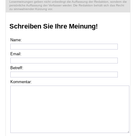
Lesermeinungen geben nicht unbedingt die Auffassung der Redaktion, sondern die
persönliche Auffassung der Verfasser wieder. Die Redaktion behält sich das Recht
zu sinnwahrender Kürzung vor.
Schreiben Sie Ihre Meinung!
Name:
Email:
Betreff:
Kommentar: