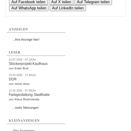
Auf Facebook teilen
Auf X teilen
Auf Telegram teilen
Auf WhatsApp teilen
Auf LinkedIn teilen
ANZEIGEN
...Ihre Anzeige hier!
LESER
14.07.2026 - 07:12Uhr
Stöckerprojekt Kaufhaus
von Erwin Buß
23.02.2026 - 17:42Uhr
DDR
von reiner doss
12.02.2026 - 07:30Uhr
Farbgestaltung Stadthalle
von Klaus Rodominsky
...mehr Meinungen
KLEINANZEIGEN