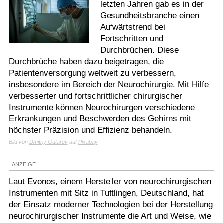
letzten Jahren gab es in der
Termine
Gesundheitsbranche einen
Aufwärtstrend bei
Kostenlos
Fortschritten und
Durchbrüchen. Diese
Durchbrüche haben dazu beigetragen, die
Patientenversorgung weltweit zu verbessern,
insbesondere im Bereich der Neurochirurgie. Mit Hilfe
verbesserter und fortschrittlicher chirurgischer
Instrumente können Neurochirurgen verschiedene
Erkrankungen und Beschwerden des Gehirns mit
höchster Präzision und Effizienz behandeln.
Bild von
Dmitriy Gutarev
auf
Pixabay
ANZEIGE
Laut
Evonos
, einem Hersteller von neurochirurgischen
Instrumenten mit Sitz in Tuttlingen, Deutschland, hat
der Einsatz moderner Technologien bei der Herstellung
neurochirurgischer Instrumente die Art und Weise, wie