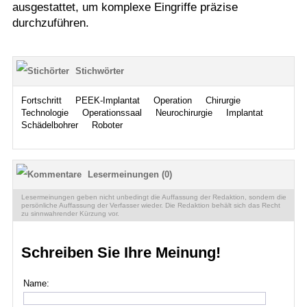
ausgestattet, um komplexe Eingriffe präzise
durchzuführen.
Stichwörter
Fortschritt
PEEK-Implantat
Operation
Chirurgie
Technologie
Operationssaal
Neurochirurgie
Implantat
Schädelbohrer
Roboter
Lesermeinungen (0)
Lesermeinungen geben nicht unbedingt die Auffassung der Redaktion, sondern die
persönliche Auffassung der Verfasser wieder. Die Redaktion behält sich das Recht
zu sinnwahrender Kürzung vor.
Schreiben Sie Ihre Meinung!
Name: