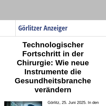
Navigation
Görlitzer Anzeiger
Startseite
Technologischer
Menüpunkte
Politik
Fortschritt in der
Gesellschaft
Chirurgie: Wie neue
Wirtschaft
Instrumente die
Service
Gesundheitsbranche
Verkehr
verändern
Gesundheit
Kultur
Görlitz, 25. Juni 2025. In den
Sport