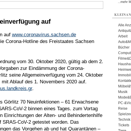
...mehr 
KLEINAN
meinverfügung auf
Alle An
Antiqui
n auf
www.coronavirus.sachsen.de
Arbeit
die Corona-Hotline des Freistaates Sachsen
Auto&Mo
Bücher
Comput
Filme&
rdnung vom 30. Oktober 2020, gültig ab dem 2.
Haushal
 Vorgaben zur Eindämmung der Corona-
Heimwe
rlitz seine Allgemeinverfügung vom 24. Oktober
Immobil
Kontakt
, mit Ablauf des 1. Novembers 2020 auf.
Möbel&
us.landkreis.gr
.
Musik
Mode&B
s Görlitz 70 Neuinfektionen – 61 Erwachsene
PC-&Vid
 SARS-CoV-2 binnen eines Tages. zum Vortag
Reise
Spielze
n Einrichtungen der Alten- und Behindertenhilfe
Technik
auf SRAS-CoV-2 getestet worden. Das
Tickets
ungen das Vorgehen ab und hat Quarantänen –
Tiere