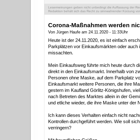
Lesermeinungen geben nicht unbedingt die Auffassung der Reda
Redaktion behält sich das Recht zu sinnwahrender Kürzung vor
Corona-Maßnahmen werden nich
Von Jürgen Haufe am 24.11.2020 - 11:33Uhr
Heute ist der 24.11.2020, es ist einfach ers
Parkplätzen vor Einkaufsmärkten oder auch 
missachten.
Mein Einkaufsweg führte mich heute durch d
direkt in den Einkaufsmarkt. Innerhalb von z
Personen ohne Maske, auf dem Parkplatz vo
Einkaufsmarkt weitere Personen, die ihre Mas
gestern im Kaufland Görlitz-Königshufen, v
nach Betreten des Marktes allein in der Gem
und etliche wieder, die ihre Maske unter der 
Ich kann dieses Verhalten einfach nicht nach
Kontrollen durchgeführt werden. Wie soll sich
verringern?