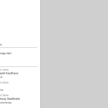
Kostenlos
EN
zeige hier!
 07:12Uhr
ojekt Kaufhaus
uß
 17:42Uhr
oss
 07:30Uhr
tung Stadthalle
Rodominsky