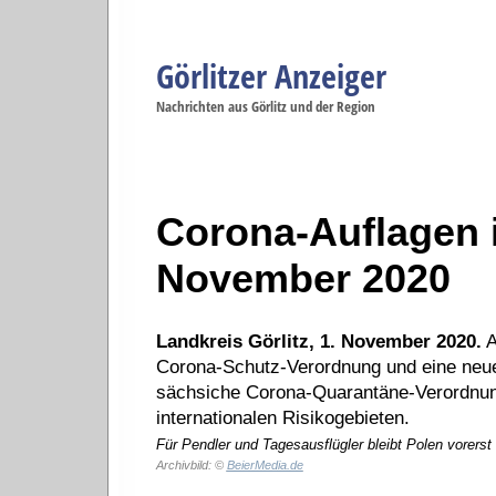
Görlitzer Anzeiger
Navigation
Nachrichten aus Görlitz und der Region
Menüpunkte
Görlitz
Görlitz
Görlitz
Görlitz
Gö
Startseite
Politik
Gesellschaft
Wirtschaft
Se
Corona-Auflagen i
November 2020
Landkreis Görlitz, 1. November 2020.
A
Corona-Schutz-Verordnung und eine neu
sächsiche Corona-Quarantäne-Verordnung
internationalen Risikogebieten.
Für Pendler und Tagesausflügler bleibt Polen vorerst 
Archivbild: ©
BeierMedia.de