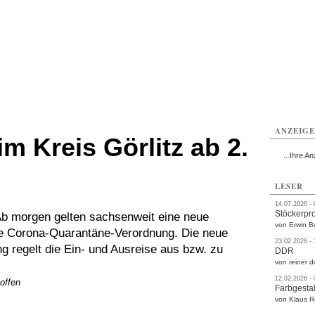
rlitz
Görlitz
Görlitz
Görlitz
Görlitz
Görlitz
rvice
Verkehr
Gesundheit
Kultur
Sport
Termine
ANZEIG
m Kreis Görlitz ab 2.
...Ihre An
LESER
14.07.2026 -
Stöckerpr
b morgen gelten sachsenweit eine neue
von Erwin B
e Corona-Quarantäne-Verordnung. Die neue
23.02.2026 -
 regelt die Ein- und Ausreise aus bzw. zu
DDR
von reiner d
12.02.2026 -
offen
Farbgestal
von Klaus 