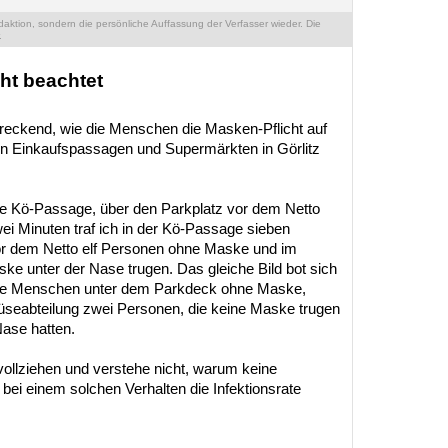
ktion, sondern die persönliche Auffassung der Verfasser wieder. Die
.
t beachtet
chreckend, wie die Menschen die Masken-Pflicht auf
in Einkaufspassagen und Supermärkten in Görlitz
ie Kö-Passage, über den Parkplatz vor dem Netto
wei Minuten traf ich in der Kö-Passage sieben
r dem Netto elf Personen ohne Maske und im
ke unter der Nase trugen. Das gleiche Bild bot sich
iele Menschen unter dem Parkdeck ohne Maske,
üseabteilung zwei Personen, die keine Maske trugen
Nase hatten.
vollziehen und verstehe nicht, warum keine
 bei einem solchen Verhalten die Infektionsrate