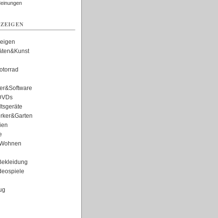
Meinungen
ZEIGEN
zeigen
täten&Kunst
torrad
er&Software
DVDs
tsgeräte
rker&Garten
ien
e
Wohnen
ekleidung
eospiele
ug