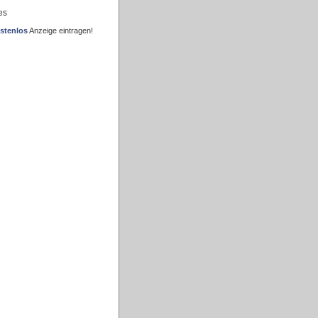
es
stenlos
Anzeige eintragen!