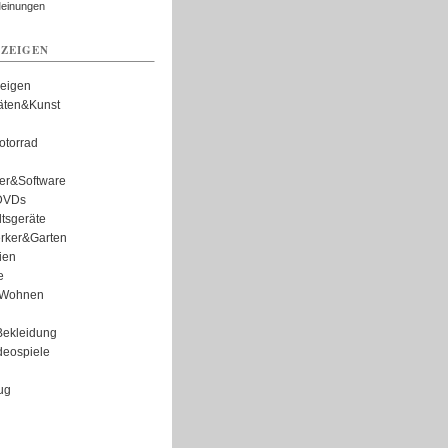
Meinungen
ZEIGEN
zeigen
täten&Kunst
torrad
er&Software
DVDs
tsgeräte
rker&Garten
ien
e
Wohnen
ekleidung
eospiele
ug