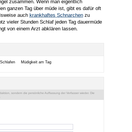
angel zusammen. Wenn man eigentlich
en ganzen Tag über müde ist, gibt es dafür oft
elsweise auch
krankhaftes Schnarchen
zu
otz vieler Stunden Schlaf jeden Tag dauermüde
ingt von einem Arzt abklären lassen.
Schlafen
Müdigkeit am Tag
ktion, sondern die persönliche Auffassung der Verfasser wieder. Die
.