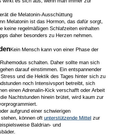
es wirkt es sich aus, wenn man immer zur
gerät die Melatonin-Ausschüttung
nn Melatonin ist das Hormon, das dafür sorgt,
e keine regelmäßigen Schlafzeiten einhalten
Tipps daher besonders zu Herzen nehmen.
den
Kein Mensch kann von einer Phase der
 Ruhemodus schalten. Daher sollte man sich
tgehen darauf einstimmen. Ein entspannender
 Stress und die Hektik des Tages hinter sich zu
stunden noch Intensivsport betreibt, sich
en einen Adrenalin-Kick verschafft oder Arbeit
 die Nachtstunden hinein brütet, wird kaum zur
vorprogrammiert.
der aufgrund einer schwierigen
 stehen, können oft
unterstützende Mittel
zur
eispielsweise Baldrian- und
sbäder.