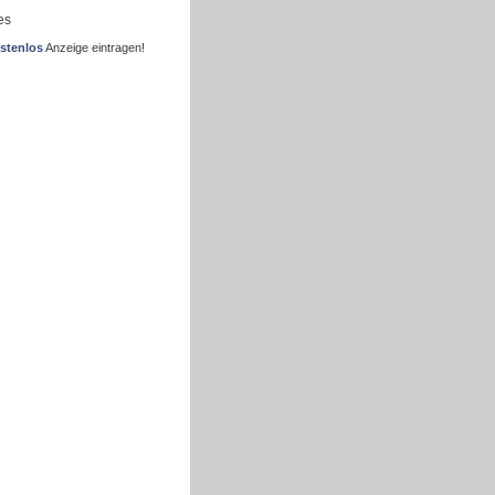
es
stenlos
Anzeige eintragen!