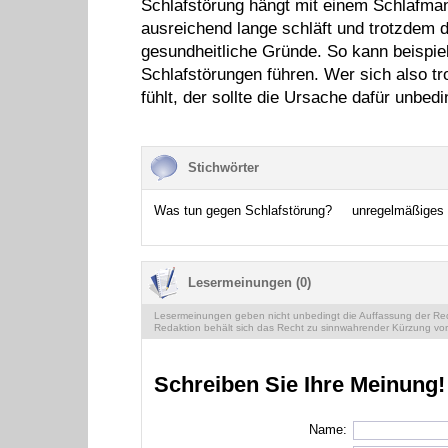
Schlafstörung hängt mit einem Schlafm
ausreichend lange schläft und trotzdem d
gesundheitliche Gründe. So kann beispi
Schlafstörungen führen. Wer sich also tr
fühlt, der sollte die Ursache dafür unbed
Stichwörter
Was tun gegen Schlafstörung?
unregelmäßiges 
Lesermeinungen (0)
Lesermeinungen geben nicht unbedingt die Auffassung der Reda
Redaktion behält sich das Recht zu sinnwahrender Kürzung vor
Schreiben Sie Ihre Meinung!
Name: