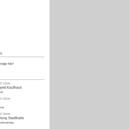
Kostenlos
EN
zeige hier!
 07:12Uhr
ojekt Kaufhaus
uß
 17:42Uhr
oss
 07:30Uhr
tung Stadthalle
Rodominsky