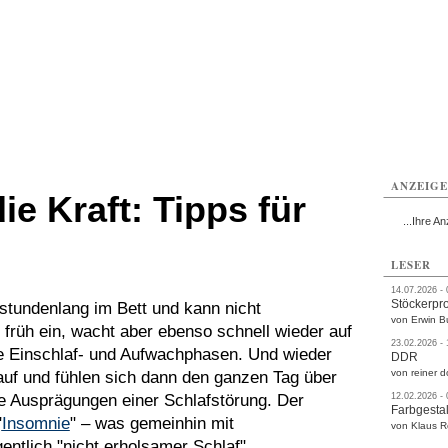
rlitz
Görlitz
Görlitz
Görlitz
Görlitz
Görlitz
rvice
Verkehr
Gesundheit
Kultur
Sport
Termine
ANZEIG
ie Kraft: Tipps für
...Ihre An
LESER
14.07.2026 -
Stöckerpr
stundenlang im Bett und kann nicht
von Erwin B
ht früh ein, wacht aber ebenso schnell wieder auf
23.02.2026 -
re Einschlaf- und Aufwachphasen. Und wieder
DDR
von reiner d
uf und fühlen sich dann den ganzen Tag über
ne Ausprägungen einer Schlafstörung. Der
12.02.2026 -
Farbgestal
"
Insomnie
" – was gemeinhin mit
von Klaus 
gentlich "nicht erholsamer Schlaf".