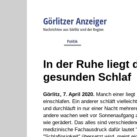
Görlitzer Anzeiger
Navigation
Nachrichten aus Görlitz und der Region
Menüpunkte
Görlitz
Görlitz
Görlitz
Görlitz
Gö
Startseite
Politik
Gesellschaft
Wirtschaft
Se
In der Ruhe liegt d
gesunden Schlaf
Görlitz, 7. April 2020.
Manch einer liegt 
einschlafen. Ein anderer schläft vielleic
und durchläuft in nur einer Nacht mehre
andere wachen weit vor Sonnenaufgang a
wie gerädert. Das alles sind verschiede
medizinische Fachausdruck dafür lautet 
"Schlaflosigkeit" übersetzt wird, meint ei