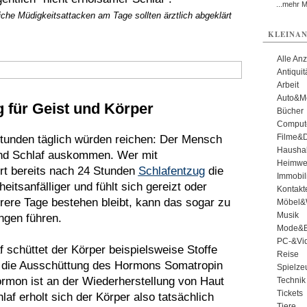
...mehr 
iche Müdigkeitsattacken am Tage sollten ärztlich abgeklärt
KLEINAN
Alle An
Antiqui
Arbeit
Auto&Mo
g für Geist und Körper
Bücher
Comput
Filme&
tunden täglich würden reichen: Der Mensch
Haushal
end Schlaf auskommen. Wer mit
Heimwe
rt bereits nach 24 Stunden
Schlafentzug
die
Immobil
eitsanfälliger und fühlt sich gereizt oder
Kontakt
ere Tage bestehen bleibt, kann das sogar zu
Möbel&
Musik
ngen führen.
Mode&B
PC-&Vid
af schüttet der Körper beispielsweise Stoffe
Reise
h die Ausschüttung des Hormons Somatropin
Spielze
ormon ist an der Wiederherstellung von Haut
Technik
Tickets
af erholt sich der Körper also tatsächlich
Tiere