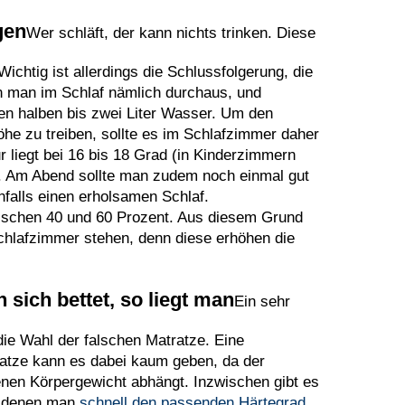
gen
Wer schläft, der kann nichts trinken. Diese
ichtig ist allerdings die Schlussfolgerung, die
n man im Schlaf nämlich durchaus, und
inen halben bis zwei Liter Wasser. Um den
Höhe zu treiben, sollte es im Schlafzimmer daher
r liegt bei 16 bis 18 Grad (in Kinderzimmern
). Am Abend sollte man zudem noch einmal gut
enfalls einen erholsamen Schlaf.
zwischen 40 und 60 Prozent. Aus diesem Grund
Schlafzimmer stehen, denn diese erhöhen die
 sich bettet, so liegt man
Ein sehr
die Wahl der falschen Matratze. Eine
ratze kann es dabei kaum geben, da der
nen Körpergewicht abhängt. Inzwischen gibt es
it denen man
schnell den passenden Härtegrad