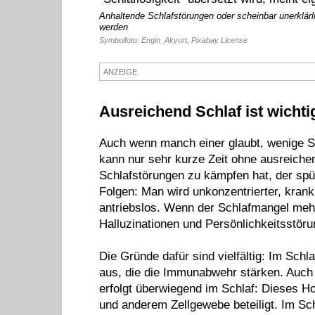
Anhaltende Schlafstörungen oder scheinbar unerklärl
werden
Symbolfoto: Engin_Akyurt, Pixabay License
ANZEIGE
Ausreichend Schlaf ist wichti
Auch wenn manch einer glaubt, wenige S
kann nur sehr kurze Zeit ohne ausreich
Schlafstörungen zu kämpfen hat, der spü
Folgen: Man wird unkonzentrierter, krankh
antriebslos. Wenn der Schlafmangel mehr
Halluzinationen und Persönlichkeitsstöru
Die Gründe dafür sind vielfältig: Im Schl
aus, die die Immunabwehr stärken. Auc
erfolgt überwiegend im Schlaf: Dieses H
und anderem Zellgewebe beteiligt. Im Schl