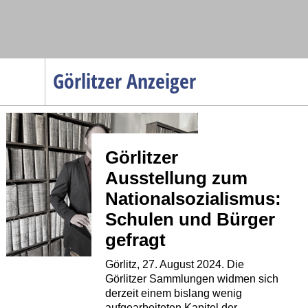
Navigation
Görlitzer Anzeiger
Startseite
Menüpunkte
Politik
Görlitzer
Gesellschaft
Ausstellung zum
Wirtschaft
Nationalsozialismus:
Service
Schulen und Bürger
Verkehr
gefragt
Gesundheit
Görlitz, 27. August 2024. Die
Görlitzer Sammlungen widmen sich
Kultur
derzeit einem bislang wenig
Sport
aufgearbeiteten Kapitel der