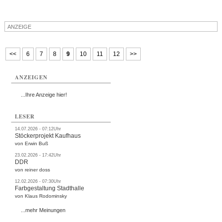
ANZEIGE
<<
6
7
8
9
10
11
12
>>
ANZEIGEN
...Ihre Anzeige hier!
LESER
14.07.2026 - 07:12Uhr
Stöckerprojekt Kaufhaus
von Erwin Buß
23.02.2026 - 17:42Uhr
DDR
von reiner doss
12.02.2026 - 07:30Uhr
Farbgestaltung Stadthalle
von Klaus Rodominsky
...mehr Meinungen