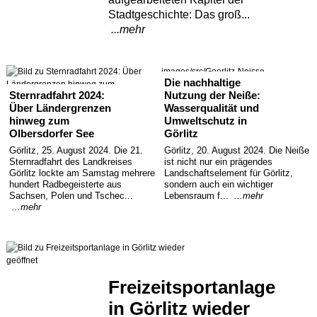
Stadtgeschichte: Das groß...
Termine
...mehr
Kostenlos
images/src/Goerlitz-Neisse-
Die nachhaltige
Peterskirche-JPG.jpg
Sternradfahrt 2024:
Nutzung der Neiße:
Über Ländergrenzen
Wasserqualität und
hinweg zum
Umweltschutz in
Olbersdorfer See
Görlitz
Görlitz, 25. August 2024. Die 21.
Görlitz, 20. August 2024. Die Neiße
Sternradfahrt des Landkreises
ist nicht nur ein prägendes
Görlitz lockte am Samstag mehrere
Landschaftselement für Görlitz,
hundert Radbegeisterte aus
sondern auch ein wichtiger
Sachsen, Polen und Tschec...
Lebensraum f...
...mehr
...mehr
Freizeitsportanlage
in Görlitz wieder