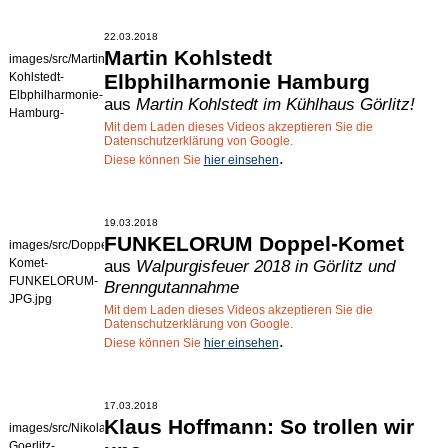
22.03.2018
Martin Kohlstedt
images/src/Martin-
Kohlstedt-
Elbphilharmonie Hamburg
Elbphilharmonie-
aus
Martin Kohlstedt im Kühlhaus Görlitz!
Hamburg-
Mit dem Laden dieses Videos akzeptieren Sie die
JPG.jpg
Datenschutzerklärung von Google.
.
Diese können Sie
hier einsehen
19.03.2018
FUNKELORUM Doppel-Komet
images/src/Doppel-
Komet-
aus
Walpurgisfeuer 2018 in Görlitz und
FUNKELORUM-
Brenngutannahme
JPG.jpg
Mit dem Laden dieses Videos akzeptieren Sie die
Datenschutzerklärung von Google.
.
Diese können Sie
hier einsehen
17.03.2018
Klaus Hoffmann: So trollen wir
images/src/Nikolaikiche-
Goerlitz-