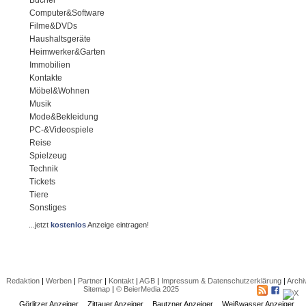
Bücher
Computer&Software
Filme&DVDs
Haushaltsgeräte
Heimwerker&Garten
Immobilien
Kontakte
Möbel&Wohnen
Musik
Mode&Bekleidung
PC-&Videospiele
Reise
Spielzeug
Technik
Tickets
Tiere
Sonstiges
...jetzt
kostenlos
Anzeige eintragen!
Redaktion
|
Werben
|
Partner
|
Kontakt
|
AGB
|
Impressum & Datenschutzerklärung
|
Archi
Sitemap
|
© BeierMedia 2025
Görlitzer Anzeiger
Zittauer Anzeiger
Bautzner Anzeiger
Weißwasser Anzeiger