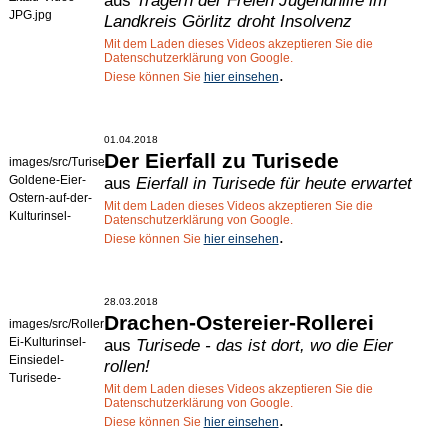
aus
Trägern der Freien Jugendhilfe im
JPG.jpg
Landkreis Görlitz droht Insolvenz
Termine
Mit dem Laden dieses Videos akzeptieren Sie die
Datenschutzerklärung von Google.
Kostenlos
.
Diese können Sie
hier einsehen
01.04.2018
Der Eierfall zu Turisede
images/src/Turisede-
Goldene-Eier-
aus
Eierfall in Turisede für heute erwartet
Ostern-auf-der-
Mit dem Laden dieses Videos akzeptieren Sie die
Kulturinsel-
Datenschutzerklärung von Google.
Einsiedel-
.
Diese können Sie
hier einsehen
JPG.jpg
28.03.2018
Drachen-Ostereier-Rollerei
images/src/Roller-
Ei-Kulturinsel-
aus
Turisede - das ist dort, wo die Eier
Einsiedel-
rollen!
Turisede-
Mit dem Laden dieses Videos akzeptieren Sie die
JPG.jpg
Datenschutzerklärung von Google.
.
Diese können Sie
hier einsehen