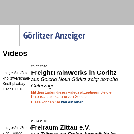
Navigation
Görlitzer Anzeiger
Startseite
Videos
Menüpunkte
Politik
28.05.2018
Gesellschaft
FreightTrainWorks in Görlitz
images/src/Foto-
knollzw-Michael-
aus
Galerie Neun Görlitz zeigt bemalte
Wirtschaft
Knoll-pixabay-
Güterzüge
Lizenz-CC0-
Service
Mit dem Laden dieses Videos akzeptieren Sie die
PublicDomain--
Datenschutzerklärung von Google.
architecture-
.
Verkehr
Diese können Sie
hier einsehen
3271906-1920-
001.jpg
Gesundheit
28.04.2018
Kultur
Freiraum Zittau e.V.
images/src/Freiraum-
Sport
Zittau-Video-