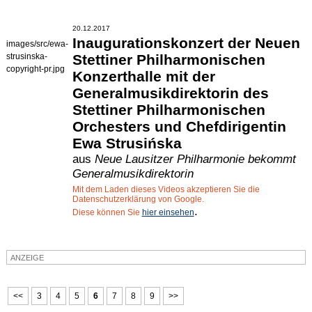
20.12.2017
Inaugurationskonzert der Neuen
images/src/ewa-
strusinska-
Stettiner Philharmonischen
copyright-pr.jpg
Konzerthalle mit der
Generalmusikdirektorin des
Stettiner Philharmonischen
Orchesters und Chefdirigentin
Ewa Strusińska
aus
Neue Lausitzer Philharmonie bekommt
Generalmusikdirektorin
Mit dem Laden dieses Videos akzeptieren Sie die
Datenschutzerklärung von Google.
.
Diese können Sie
hier einsehen
ANZEIGE
<<
3
4
5
6
7
8
9
>>