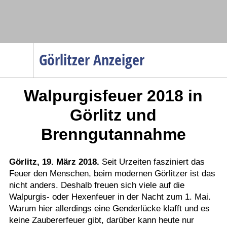
Navigation
Görlitzer Anzeiger
Startseite
Walpurgisfeuer 2018 in
Menüpunkte
Politik
Görlitz und
Gesellschaft
Brenngutannahme
Wirtschaft
Service
Görlitz, 19. März 2018.
Seit Urzeiten fasziniert das
Feuer den Menschen, beim modernen Görlitzer ist das
Verkehr
nicht anders. Deshalb freuen sich viele auf die
Gesundheit
Walpurgis- oder Hexenfeuer in der Nacht zum 1. Mai.
Kultur
Warum hier allerdings eine Genderlücke klafft und es
keine Zaubererfeuer gibt, darüber kann heute nur
Sport