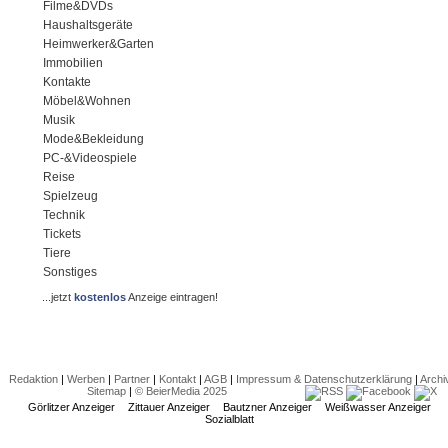
Filme&DVDs
Haushaltsgeräte
Heimwerker&Garten
Immobilien
Kontakte
Möbel&Wohnen
Musik
Mode&Bekleidung
PC-&Videospiele
Reise
Spielzeug
Technik
Tickets
Tiere
Sonstiges
...jetzt
kostenlos
Anzeige eintragen!
Redaktion
|
Werben
|
Partner
|
Kontakt
|
AGB
|
Impressum & Datenschutzerklärung
|
Archi
Sitemap
|
© BeierMedia 2025
Görlitzer Anzeiger
Zittauer Anzeiger
Bautzner Anzeiger
Weißwasser Anzeiger
Sozialblatt