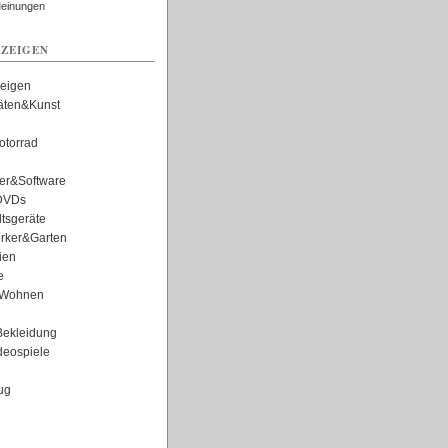
Meinungen
ZEIGEN
zeigen
täten&Kunst
torrad
er&Software
DVDs
tsgeräte
rker&Garten
ien
e
Wohnen
ekleidung
eospiele
ug