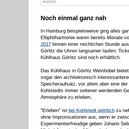
ANZEIGE
Noch einmal ganz nah
In Hamburg beispielsweise ging alles gan
Elbphilharmonie waren bereits Monate v
2017
binnen einer reichlichen Stunde ausv
Görlitz die Uhren langsamer laufen: Tick
Kühlhaus Görlitz sind noch erhältlich.
Das Kühlhaus in Görlitz Weinhübel bietet
sogar den architektonisch interessanter
Speicheraufsatz, vor allem aber eine de
Kohlstedts immer seltener werdenden Gel
Atmosphäre zu erleben.
"Erleben" ist
bei Kohlstedt wörtlich
zu neh
ohne Improvisationen aus, wenn er zwisc
Experimentierfreudige geben Johann Se