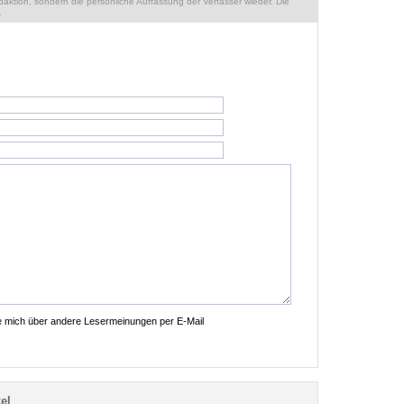
ktion, sondern die persönliche Auffassung der Verfasser wieder. Die
.
ie mich über andere Lesermeinungen per E-Mail
el