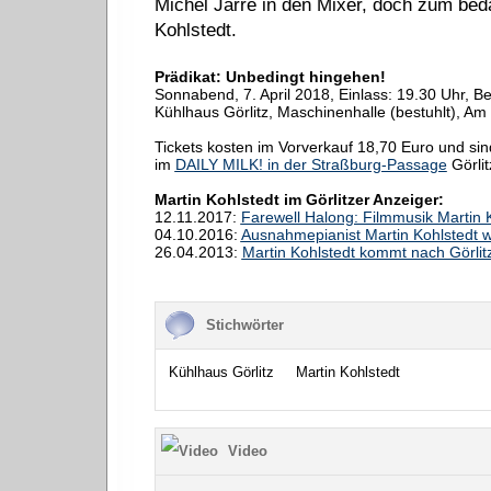
Michel Jarre in den Mixer, doch zum bed
Kohlstedt.
Prädikat: Unbedingt hingehen!
Sonnabend, 7. April 2018, Einlass: 19.30 Uhr, Be
Kühlhaus Görlitz, Maschinenhalle (bestuhlt), Am
Tickets kosten im Vorverkauf 18,70 Euro und si
im
DAILY MILK! in der Straßburg-Passage
Görlit
Martin Kohlstedt im Görlitzer Anzeiger:
12.11.2017:
Farewell Halong: Filmmusik Martin 
04.10.2016:
Ausnahmepianist Martin Kohlstedt wi
26.04.2013:
Martin Kohlstedt kommt nach Görlit
Stichwörter
Kühlhaus Görlitz
Martin Kohlstedt
Video