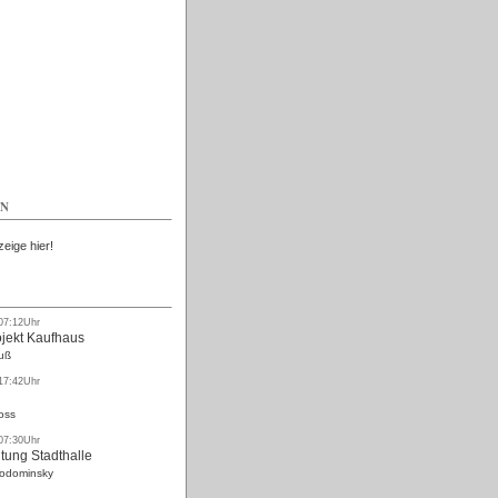
Kostenlos
EN
zeige hier!
 07:12Uhr
ojekt Kaufhaus
uß
 17:42Uhr
oss
 07:30Uhr
tung Stadthalle
Rodominsky