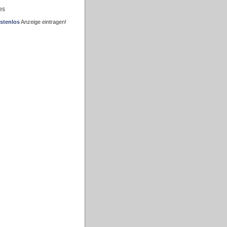
es
stenlos
Anzeige eintragen!