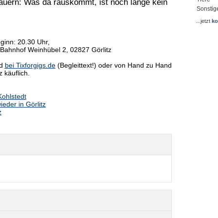
auern: Was da rauskommt, ist noch lange kein
Sonstig
...jetzt
ko
ginn: 20.30 Uhr,
 Bahnhof Weinhübel 2, 02827 Görlitz
nd
bei Tixforgigs.de
(Begleittext!) oder von Hand zu Hand
z käuflich.
Kohlstedt
eder in Görlitz
z