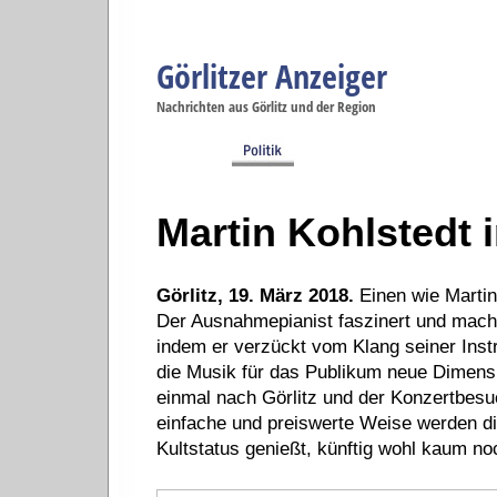
Görlitzer Anzeiger
Navigation
Nachrichten aus Görlitz und der Region
Menüpunkte
Görlitz
Görlitz
Görlitz
Görlitz
Gö
Startseite
Politik
Gesellschaft
Wirtschaft
Se
Martin Kohlstedt 
Görlitz, 19. März 2018.
Einen wie Marti
Der Ausnahmepianist faszinert und macht
indem er verzückt vom Klang seiner Inst
die Musik für das Publikum neue Dimens
einmal nach Görlitz und der Konzertbesu
einfache und preiswerte Weise werden die
Kultstatus genießt, künftig wohl kaum no