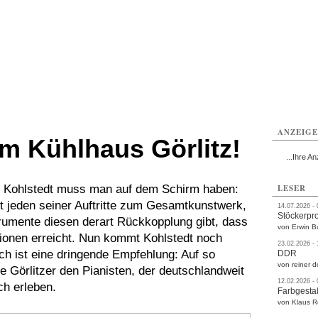
rlitz
Görlitz
Görlitz
Görlitz
Görlitz
Görlitz
rvice
Verkehr
Gesundheit
Kultur
Sport
Termine
ANZEIG
im Kühlhaus Görlitz!
...Ihre An
n Kohlstedt muss man auf dem Schirm haben:
LESER
 jeden seiner Auftritte zum Gesamtkunstwerk,
14.07.2026 -
Stöckerpr
rumente diesen derart Rückkopplung gibt, dass
von Erwin B
ionen erreicht. Nun kommt Kohlstedt noch
23.02.2026 -
ch ist eine dringende Empfehlung: Auf so
DDR
von reiner d
 Görlitzer den Pianisten, der deutschlandweit
12.02.2026 -
ch erleben.
Farbgestal
von Klaus 