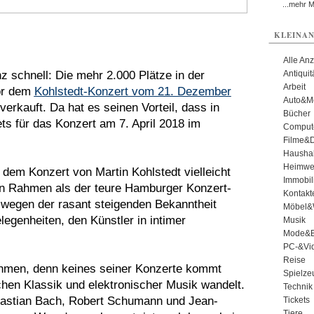
...mehr 
KLEINAN
Alle An
z schnell: Die mehr 2.000 Plätze in der
Antiqui
Arbeit
or dem
Kohlstedt-Konzert vom 21. Dezember
Auto&Mo
erkauft. Da hat es seinen Vorteil, dass in
Bücher
ets für das Konzert am 7. April 2018 im
Comput
Filme&
Haushal
Heimwe
 dem Konzert von Martin Kohlstedt vielleicht
Immobil
en Rahmen als der teure Hamburger Konzert-
Kontakt
r wegen der rasant steigenden Bekanntheit
Möbel&
egenheiten, den Künstler in intimer
Musik
Mode&B
PC-&Vid
Reise
men, denn keines seiner Konzerte kommt
Spielze
hen Klassik und elektronischer Musik wandelt.
Technik
bastian Bach, Robert Schumann und Jean-
Tickets
Tiere