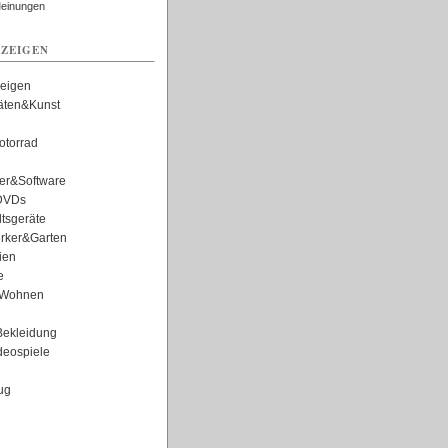
Meinungen
ZEIGEN
zeigen
täten&Kunst
torrad
er&Software
DVDs
tsgeräte
rker&Garten
ien
e
Wohnen
ekleidung
eospiele
ug