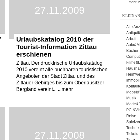
...mehr 
27.11.2009
KLEINAN
Alle An
Antiqui
/
Urlaubskatalog 2010 der
Arbeit
Auto&Mo
Tourist-Information Zittau
Bücher
erschienen
Comput
Filme&
Zittau. Der druckfrische Urlaubskatalog
Haushal
2010 vereint alle buchbaren touristischen
Heimwe
Angeboten der Stadt Zittau und des
Immobil
Zittauer Gebirges bis zum Oberlausitzer
Kontakt
Bergland vereint... ...mehr
Möbel&
Musik
Mode&B
PC-&Vid
Reise
Spielze
Technik
27.11.2008
Tickets
Tiere