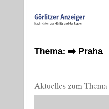
Görlitzer Anzeiger
Navigation
Nachrichten aus Görlitz und der Region
Menüpunkte
Görlitz
Görlitz
Görlitz
Görlitz
Gö
Startseite
Politik
Gesellschaft
Wirtschaft
Se
Thema: ➡️ Praha
Aktuelles zum Thema