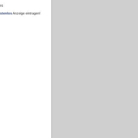
es
stenlos
Anzeige eintragen!