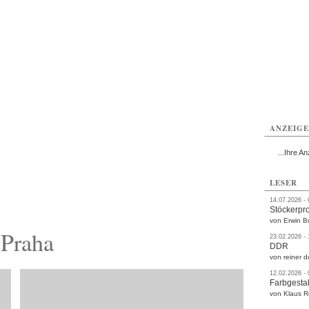
rlitz
Görlitz
Görlitz
Görlitz
Görlitz
Görlitz
rvice
Verkehr
Gesundheit
Kultur
Sport
Termine
ANZEIG
...Ihre An
LESER
14.07.2026 -
Stöckerpr
von Erwin B
 Praha
23.02.2026 -
DDR
von reiner d
12.02.2026 -
Farbgestal
von Klaus 