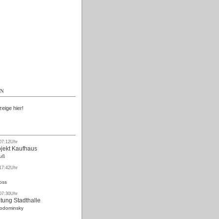
Kostenlos
EN
zeige hier!
 07:12Uhr
ojekt Kaufhaus
uß
 17:42Uhr
oss
 07:30Uhr
tung Stadthalle
Rodominsky