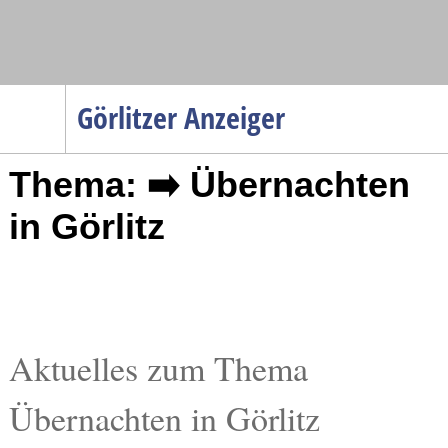
Navigation
Görlitzer Anzeiger
Startseite
Thema: ➡️ Übernachten
Menüpunkte
Politik
in Görlitz
Gesellschaft
Wirtschaft
Service
Verkehr
Aktuelles zum Thema
Gesundheit
Übernachten in Görlitz
Kultur
Sport