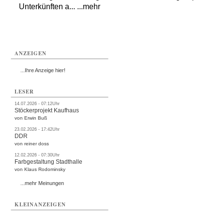
Unterkünften a... ...mehr
ANZEIGEN
...Ihre Anzeige hier!
LESER
14.07.2026 - 07:12Uhr
Stöckerprojekt Kaufhaus
von Erwin Buß
23.02.2026 - 17:42Uhr
DDR
von reiner doss
12.02.2026 - 07:30Uhr
Farbgestaltung Stadthalle
von Klaus Rodominsky
...mehr Meinungen
KLEINANZEIGEN