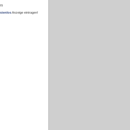
es
stenlos
Anzeige eintragen!