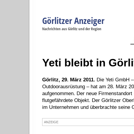
Görlitzer Anzeiger
Navigation
Nachrichten aus Görlitz und der Region
Menüpunkte
Görlitz
Görlitz
Görlitz
Görlitz
Gö
Startseite
Politik
Gesellschaft
Wirtschaft
Se
Yeti bleibt in Görli
Görlitz, 29. März 2011.
Die Yeti GmbH – 
Outdoorausrüstung – hat am 28. März 201
aufgenommen. Der neue Firmenstandort G
flutgefährdete Objekt. Der Görlitzer Ob
im Unternehmen und überbrachte seine 
ANZEIGE