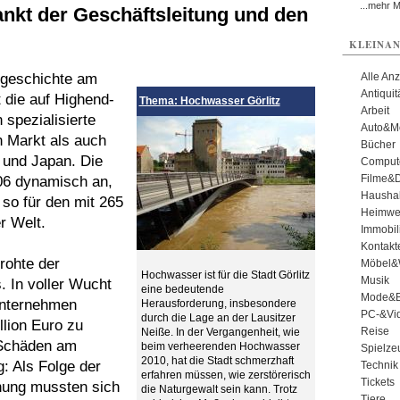
...mehr 
nkt der Geschäftsleitung und den
KLEINAN
engeschichte am
Alle An
Antiqui
t die auf Highend-
Thema: Hochwasser Görlitz
Arbeit
spezialisierte
Auto&Mo
n Markt als auch
Bücher
 und Japan. Die
Comput
Filme&
06 dynamisch an,
Haushal
so für den mit 265
Heimwe
r Welt.
Immobil
Kontakt
rohte der
Möbel&
Hochwasser ist für die Stadt Görlitz
Musik
s. In voller Wucht
eine bedeutende
Mode&B
 Unternehmen
Herausforderung, insbesondere
PC-&Vid
durch die Lage an der Lausitzer
llion Euro zu
Reise
Neiße. In der Vergangenheit, wie
 Schäden am
beim verheerenden Hochwasser
Spielze
2010, hat die Stadt schmerzhaft
: Als Folge der
Technik
erfahren müssen, wie zerstörerisch
Tickets
hung mussten sich
die Naturgewalt sein kann. Trotz
Tiere