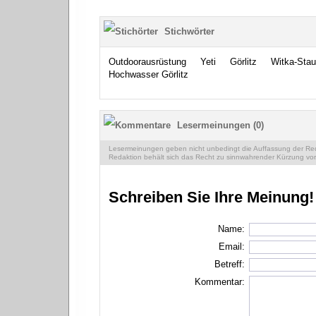
Stichwörter
Outdoorausrüstung
Yeti
Görlitz
Witka-Sta
Hochwasser Görlitz
Lesermeinungen (0)
Lesermeinungen geben nicht unbedingt die Auffassung der Reda
Redaktion behält sich das Recht zu sinnwahrender Kürzung vor
Schreiben Sie Ihre Meinung!
Name:
Email:
Betreff:
Kommentar: