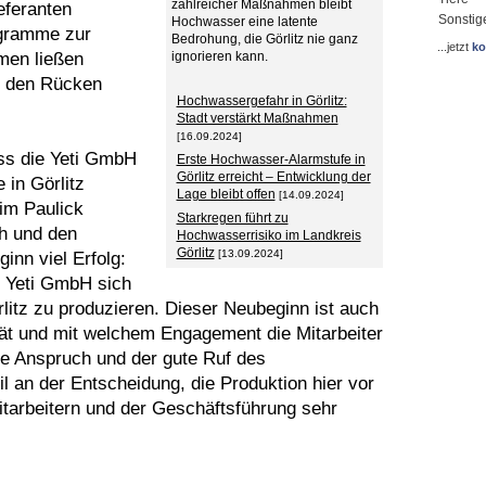
zahlreicher Maßnahmen bleibt
eferanten
Sonstig
Hochwasser eine latente
ogramme zur
Bedrohung, die Görlitz nie ganz
...jetzt
ko
men ließen
ignorieren kann.
er den Rücken
Hochwassergefahr in Görlitz:
Stadt verstärkt Maßnahmen
[16.09.2024]
ss die Yeti GmbH
Erste Hochwasser-Alarmstufe in
Görlitz erreicht – Entwicklung der
 in Görlitz
Lage bleibt offen
[14.09.2024]
im Paulick
Starkregen führt zu
ch und den
Hochwasserrisiko im Landkreis
Görlitz
[13.09.2024]
inn viel Erfolg:
e Yeti GmbH sich
litz zu produzieren. Dieser Neubeginn ist auch
tät und mit welchem Engagement die Mitarbeiter
he Anspruch und der gute Ruf des
 an der Entscheidung, die Produktion hier vor
Mitarbeitern und der Geschäftsführung sehr