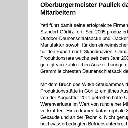
Oberbürgermeister Paulick da
Mitarbeitern
Yeti führt damit seine erfolgreiche Firm
Standort Görlitz fort. Seit 2005 produzier
Outdoor-Daunenschlafsäcke und -Jacken 
Manufaktur sowohl für den einheimische
für den Export nach Skandinavien, China
Produktionsrate wuchs seit dem Jahr 20
gefolgt von zahlreichen Auszeichnungen, 
Gramm leichtesten Daunenschlafsack de
Mit dem Bruch des Witka-Staudammes d
Produktionsstätte in Görlitz ein jähes Au
von der Augustflut 2011 getroffen hatte
Warenverluste im Wert von rund einer Mi
verkraftten. Hinzu kamen katastrophale
Gebäude und an der Technik. Nicht genug
hochwasserbedingten Betriebsunterbrec