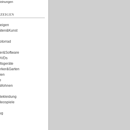
Meinungen
ZEIGEN
zeigen
täten&Kunst
torrad
er&Software
DVDs
tsgeräte
rker&Garten
ien
e
Wohnen
ekleidung
eospiele
ug