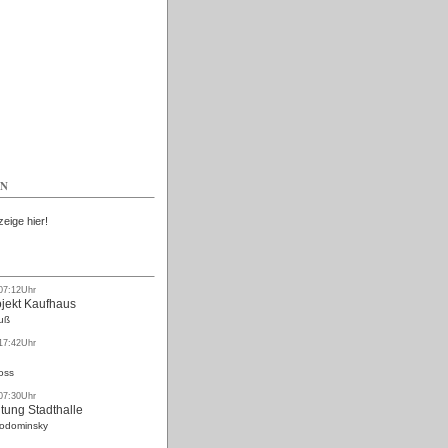
Kostenlos
EN
zeige hier!
 07:12Uhr
ojekt Kaufhaus
uß
 17:42Uhr
oss
 07:30Uhr
tung Stadthalle
Rodominsky