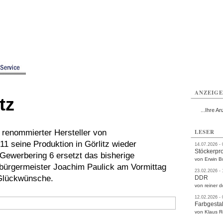
rlitz
Görlitz
Görlitz
Görlitz
Görlitz
Görlitz
rvice
Verkehr
Gesundheit
Kultur
Sport
Termine
ANZEIG
tz
...Ihre An
renommierter Hersteller von
LESER
1 seine Produktion in Görlitz wieder
14.07.2026 -
Stöckerpr
ewerbering 6 ersetzt das bisherige
von Erwin B
erbürgermeister Joachim Paulick am Vormittag
23.02.2026 -
Glückwünsche.
DDR
von reiner d
12.02.2026 -
Farbgestal
von Klaus 