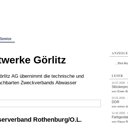
rlitz
Görlitz
Görlitz
Görlitz
Görlitz
Görlitz
rvice
Verkehr
Gesundheit
Kultur
Sport
Termine
ANZEIG
werke Görlitz
...Ihre An
örlitz AG übernimmt die technische und
LESER
nachbarten Zweckverbands Abwasser
14.07.2026 -
Stöckerpr
von Erwin B
23.02.2026 -
DDR
von reiner d
12.02.2026 -
Farbgestal
serverband Rothenburg/O.L.
von Klaus 