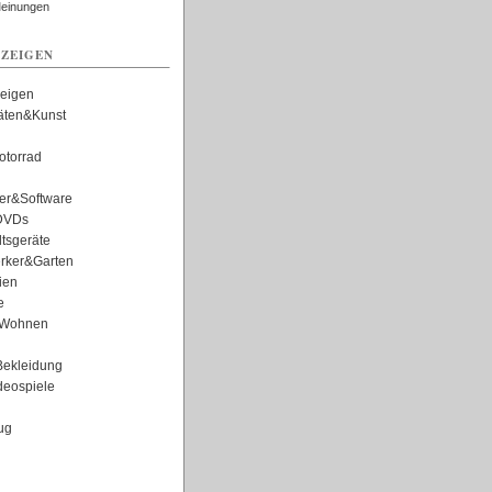
Meinungen
ZEIGEN
zeigen
täten&Kunst
torrad
er&Software
DVDs
tsgeräte
rker&Garten
ien
e
Wohnen
ekleidung
eospiele
ug