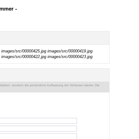
ommer -
images/src/00000425.jpg
images/src/00000419.jpg
images/src/00000422.jpg
images/src/00000423.jpg
ktion, sondern die persönliche Auffassung der Verfasser wieder. Die
.