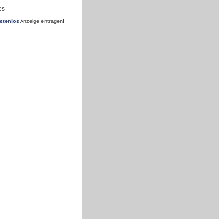
es
stenlos
Anzeige eintragen!