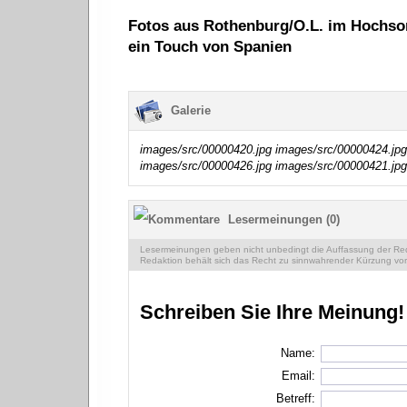
Fotos aus Rothenburg/O.L. im Hochs
ein Touch von Spanien
Galerie
images/src/00000420.jpg
images/src/00000424.jpg
images/src/00000426.jpg
images/src/00000421.jpg
Lesermeinungen (0)
Lesermeinungen geben nicht unbedingt die Auffassung der Reda
Redaktion behält sich das Recht zu sinnwahrender Kürzung vor
Schreiben Sie Ihre Meinung!
Name:
Email:
Betreff: