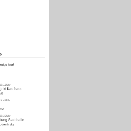
Kostenlos
EN
zeige hier!
 07:12Uhr
ojekt Kaufhaus
uß
 17:42Uhr
oss
 07:30Uhr
tung Stadthalle
Rodominsky