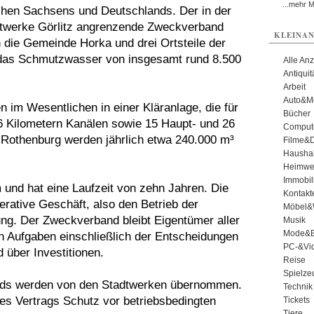
...mehr 
tchen Sachsens und Deutschlands. Der in der
dtwerke Görlitz angrenzende Zweckverband
KLEINAN
die Gemeinde Horka und drei Ortsteile der
das Schmutzwasser von insgesamt rund 8.500
Alle An
Antiqui
Arbeit
Auto&Mo
im Wesentlichen in einer Kläranlage, die für
Bücher
6 Kilometern Kanälen sowie 15 Haupt- und 26
Comput
Rothenburg werden jährlich etwa 240.000 m³
Filme&
Haushal
Heimwe
Immobil
 und hat eine Laufzeit von zehn Jahren. Die
Kontakt
rative Geschäft, also den Betrieb der
Möbel&
g. Der Zweckverband bleibt Eigentümer aller
Musik
Mode&B
en Aufgaben einschließlich der Entscheidungen
PC-&Vid
über Investitionen.
Reise
Spielze
nds werden von den Stadtwerken übernommen.
Technik
des Vertrags Schutz vor betriebsbedingten
Tickets
Tiere