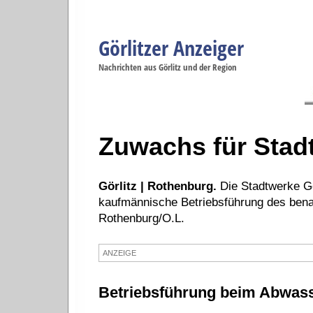
Görlitzer Anzeiger
Navigation
Nachrichten aus Görlitz und der Region
Menüpunkte
Görlitz
Görlitz
Görlitz
Görlitz
Gö
Startseite
Politik
Gesellschaft
Wirtschaft
Se
Zuwachs für Stadt
Görlitz | Rothenburg.
Die Stadtwerke G
kaufmännische Betriebsführung des be
Rothenburg/O.L.
ANZEIGE
Betriebsführung beim Abwas