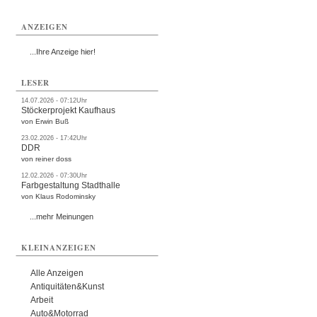
Termine
ANZEIGEN
Kostenlos
...Ihre Anzeige hier!
LESER
14.07.2026 - 07:12Uhr
Stöckerprojekt Kaufhaus
von Erwin Buß
23.02.2026 - 17:42Uhr
DDR
von reiner doss
12.02.2026 - 07:30Uhr
Farbgestaltung Stadthalle
von Klaus Rodominsky
...mehr Meinungen
KLEINANZEIGEN
Alle Anzeigen
Antiquitäten&Kunst
Arbeit
Auto&Motorrad