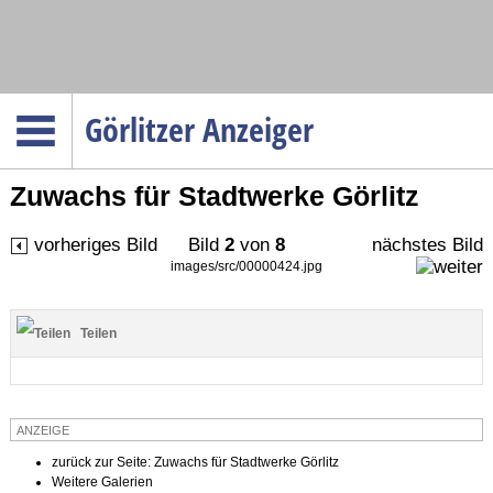
Navigation
Görlitzer Anzeiger
Startseite
Zuwachs für Stadtwerke Görlitz
Menüpunkte
Politik
vorheriges Bild
Bild
2
von
8
nächstes Bild
Gesellschaft
images/src/00000424.jpg
Wirtschaft
Teilen
Service
Verkehr
Gesundheit
ANZEIGE
Kultur
zurück zur Seite: Zuwachs für Stadtwerke Görlitz
Weitere Galerien
Sport