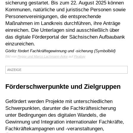
sicherung gestartet. Bis zum 22. August 2025 können
Termine
Kommunen, natürliche und juristische Personen sowie
Personenvereinigungen, die entsprechende
Kostenlos
Maßnahmen im Landkreis durchführen, ihre Anträge
einreichen. Die Unterlagen sind ausschließlich über
das digitale Förderportal der Sächsischen Aufbaubank
einzureichen.
Görlitz fördert Fachkräftegewinnung und -sicherung (Symbolbild)
Bild von
Peggy und Marco Lachmann-Anke
auf
Pixabay
ANZEIGE
Förderschwerpunkte und Zielgruppen
Gefördert werden Projekte mit unterschiedlichen
Schwerpunkten, darunter die Fachkräftesicherung
unter Bedingungen des digitalen Wandels, die
Gewinnung und Integration internationaler Fachkräfte,
Fachkräftekampagnen und -veranstaltungen,