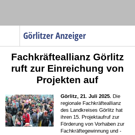
Navigation
Görlitzer Anzeiger
Startseite
Fachkräfteallianz Görlitz
Menüpunkte
Politik
ruft zur Einreichung von
Gesellschaft
Projekten auf
Wirtschaft
Service
Görlitz, 21. Juli 2025.
Die
Verkehr
regionale Fachkräfteallianz
des Landkreises Görlitz hat
Gesundheit
ihren 15. Projektaufruf zur
Kultur
Förderung von Vorhaben zur
Fachkräftegewinnung und -
Sport