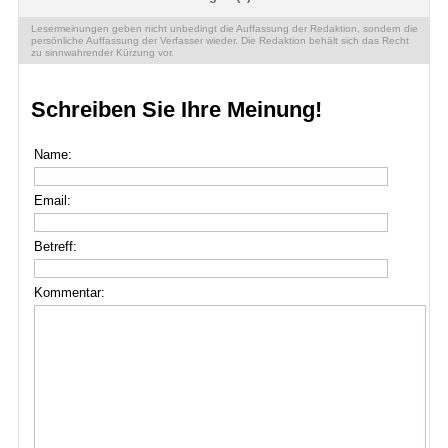
Lesermeinungen geben nicht unbedingt die Auffassung der Redaktion, sondern die
persönliche Auffassung der Verfasser wieder. Die Redaktion behält sich das Recht
zu sinnwahrender Kürzung vor.
Schreiben Sie Ihre Meinung!
Name:
Email:
Betreff:
Kommentar: