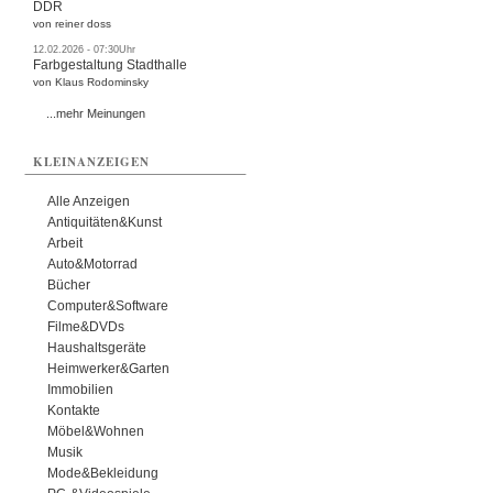
DDR
von reiner doss
12.02.2026 - 07:30Uhr
Farbgestaltung Stadthalle
von Klaus Rodominsky
...mehr Meinungen
KLEINANZEIGEN
Alle Anzeigen
Antiquitäten&Kunst
Arbeit
Auto&Motorrad
Bücher
Computer&Software
Filme&DVDs
Haushaltsgeräte
Heimwerker&Garten
Immobilien
Kontakte
Möbel&Wohnen
Musik
Mode&Bekleidung