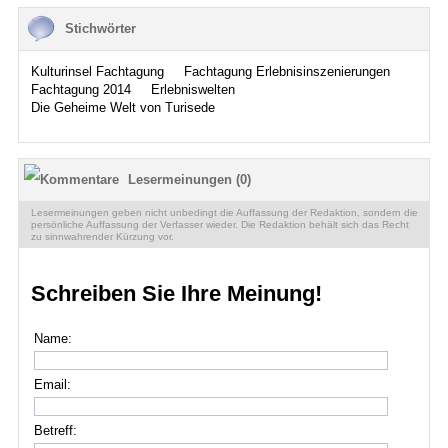
Stichwörter
Kulturinsel Fachtagung
Fachtagung Erlebnisinszenierungen
Fachtagung 2014
Erlebniswelten
Die Geheime Welt von Turisede
Lesermeinungen (0)
Lesermeinungen geben nicht unbedingt die Auffassung der Redaktion, sondern die
persönliche Auffassung der Verfasser wieder. Die Redaktion behält sich das Recht
zu sinnwahrender Kürzung vor.
Schreiben Sie Ihre Meinung!
Name:
Email:
Betreff: