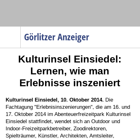
Navigation
Görlitzer Anzeiger
Startseite
Kulturinsel Einsiedel:
Menüpunkte
Politik
Lernen, wie man
Gesellschaft
Erlebnisse inszeniert
Wirtschaft
Service
Kulturinsel Einsiedel, 10. Oktober 2014.
Die
Fachtagung "Erlebnisinszenierungen", die am 16. und
Verkehr
17. Oktober 2014 im Abenteuerfreizeitpark Kulturinsel
Gesundheit
Einsiedel stattfindet, wendet sich an Outdoor und
Kultur
Indoor-Freizeitparkbetreiber, Zoodirektoren,
Spielträumer, Künstler, Architekten, Amtsleiter,
Sport