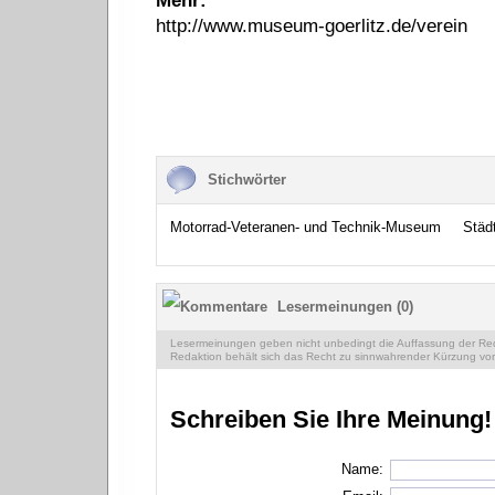
Mehr:
http://www.museum-goerlitz.de/verein
Stichwörter
Motorrad-Veteranen- und Technik-Museum
Städ
Lesermeinungen (0)
Lesermeinungen geben nicht unbedingt die Auffassung der Reda
Redaktion behält sich das Recht zu sinnwahrender Kürzung vor
Schreiben Sie Ihre Meinung!
Name: