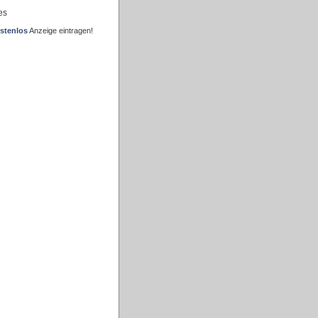
es
stenlos
Anzeige eintragen!