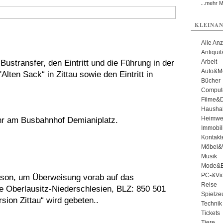
...mehr 
KLEINAN
Alle An
Antiqui
stransfer, den Eintritt und die Führung in der
Arbeit
Auto&Mo
Alten Sack“ in Zittau sowie den Eintritt in
Bücher
Comput
Filme&
Haushal
Heimwe
hr am Busbahnhof Demianiplatz.
Immobil
Kontakt
Möbel&
Musik
Mode&B
PC-&Vid
erson, um Überweisung vorab auf das
Reise
e Oberlausitz-Niederschlesien, BLZ: 850 501
Spielze
ion Zittau“ wird gebeten..
Technik
Tickets
Tiere