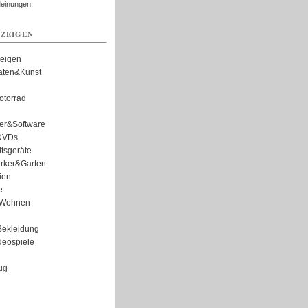
Meinungen
ZEIGEN
zeigen
täten&Kunst
torrad
er&Software
DVDs
tsgeräte
rker&Garten
ien
e
Wohnen
ekleidung
eospiele
ug