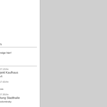
Kostenlos
EN
zeige hier!
 07:12Uhr
ojekt Kaufhaus
uß
 17:42Uhr
oss
 07:30Uhr
tung Stadthalle
Rodominsky