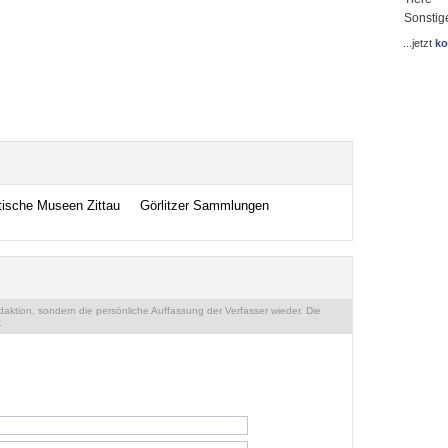
Sonstig
...jetzt
ko
tische Museen Zittau
Görlitzer Sammlungen
ktion, sondern die persönliche Auffassung der Verfasser wieder. Die
.