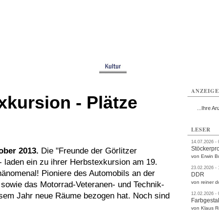
rlitz
Görlitz
Görlitz
Görlitz
Görlitz
Görlitz
rvice
Verkehr
Gesundheit
Kultur
Sport
Termine
ANZEIG
kursion - Plätze
...Ihre An
LESER
14.07.2026 -
Stöckerpr
tober 2013.
Die "Freunde der Görlitzer
von Erwin B
 laden ein zu ihrer Herbstexkursion am 19.
23.02.2026 -
Phänomenal! Pioniere des Automobils an der
DDR
von reiner d
 sowie das Motorrad-Veteranen- und Technik-
esem Jahr neue Räume bezogen hat. Noch sind
12.02.2026 -
Farbgestal
von Klaus 