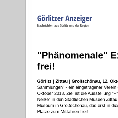
Görlitzer Anzeiger
Navigation
Nachrichten aus Görlitz und der Region
Menüpunkte
Görlitz
Görlitz
Görlitz
Görlitz
Gö
Startseite
Politik
Gesellschaft
Wirtschaft
Se
"Phänomenale" Ex
frei!
Görlitz | Zittau | Großschönau, 12. Ok
Sammlungen" - ein eingetragener Verein -
Oktober 2013. Ziel ist die Ausstellung "
Neiße“ in den Städtischen Museen Zittau
Museum in Großschönau, das erst in di
Plätze zum Mitfahren frei!