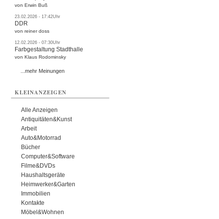
von Erwin Buß
23.02.2026 - 17:42Uhr
DDR
von reiner doss
12.02.2026 - 07:30Uhr
Farbgestaltung Stadthalle
von Klaus Rodominsky
...mehr Meinungen
KLEINANZEIGEN
Alle Anzeigen
Antiquitäten&Kunst
Arbeit
Auto&Motorrad
Bücher
Computer&Software
Filme&DVDs
Haushaltsgeräte
Heimwerker&Garten
Immobilien
Kontakte
Möbel&Wohnen