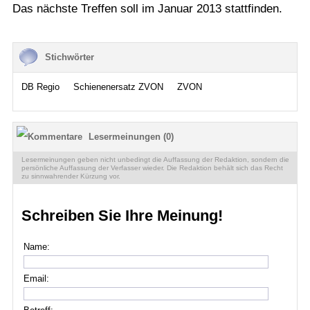
Das nächste Treffen soll im Januar 2013 stattfinden.
Stichwörter
DB Regio
Schienenersatz ZVON
ZVON
Lesermeinungen (0)
Lesermeinungen geben nicht unbedingt die Auffassung der Redaktion, sondern die
persönliche Auffassung der Verfasser wieder. Die Redaktion behält sich das Recht
zu sinnwahrender Kürzung vor.
Schreiben Sie Ihre Meinung!
Name:
Email: