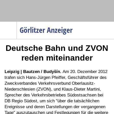
Navigation
Görlitzer Anzeiger
Startseite
Deutsche Bahn und ZVON
Menüpunkte
Politik
reden miteinander
Gesellschaft
Wirtschaft
Leipzig | Bautzen / Budyšín.
Am 20. Dezember 2012
trafen sich Hans-Jürgen Pfeiffer, Geschäftsführer des
Service
Zweckverbandes Verkehrsverbund Oberlausitz-
Verkehr
Niederschlesien (ZVON), und Klaus-Dieter Martini,
Sprecher des Verkehrsbetriebes Südostsachsen bei
Gesundheit
DB Regio Südost, um sich "über die tatsächlichen
Kultur
Ereignisse und deren Darstellungen der vergangenen
Tage" auszutauschen und Festlegungen für die weitere
Sport