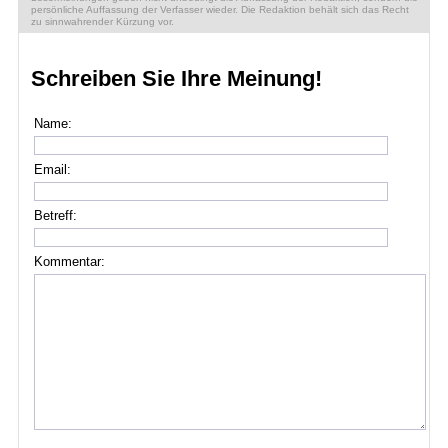
persönliche Auffassung der Verfasser wieder. Die Redaktion behält sich das Recht
zu sinnwahrender Kürzung vor.
Schreiben Sie Ihre Meinung!
Name:
Email:
Betreff:
Kommentar: