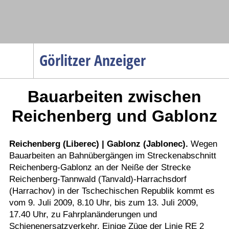
Navigation
Görlitzer Anzeiger
Startseite
Bauarbeiten zwischen
Menüpunkte
Politik
Reichenberg und Gablonz
Gesellschaft
Wirtschaft
Reichenberg (Liberec) | Gablonz (Jablonec).
Wegen
Bauarbeiten an Bahnübergängen im Streckenabschnitt
Service
Reichenberg-Gablonz an der Neiße der Strecke
Verkehr
Reichenberg-Tannwald (Tanvald)-Harrachsdorf
(Harrachov) in der Tschechischen Republik kommt es
Gesundheit
vom 9. Juli 2009, 8.10 Uhr, bis zum 13. Juli 2009,
Kultur
17.40 Uhr, zu Fahrplanänderungen und
Schienenersatzverkehr. Einige Züge der Linie RE 2
Sport