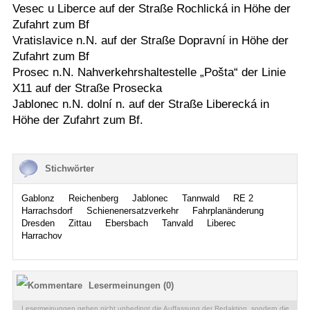
Vesec u Liberce auf der Straße Rochlická in Höhe der
Zufahrt zum Bf
Vratislavice n.N. auf der Straße Dopravní in Höhe der
Zufahrt zum Bf
Prosec n.N. Nahverkehrshaltestelle „Pošta“ der Linie
X11 auf der Straße Prosecka
Jablonec n.N. dolní n. auf der Straße Liberecká in
Höhe der Zufahrt zum Bf.
Stichwörter
Gablonz
Reichenberg
Jablonec
Tannwald
RE 2
Harrachsdorf
Schienenersatzverkehr
Fahrplanänderung
Dresden
Zittau
Ebersbach
Tanvald
Liberec
Harrachov
Lesermeinungen (0)
Lesermeinungen geben nicht unbedingt die Auffassung der Redaktion, sondern die