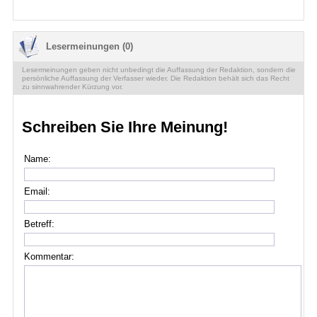
Lesermeinungen (0)
Lesermeinungen geben nicht unbedingt die Auffassung der Redaktion, sondern die
persönliche Auffassung der Verfasser wieder. Die Redaktion behält sich das Recht
zu sinnwahrender Kürzung vor.
Schreiben Sie Ihre Meinung!
Name:
Email:
Betreff:
Kommentar: