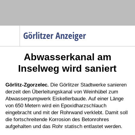
Navigation
Görlitzer Anzeiger
Startseite
Abwasserkanal am
Menüpunkte
Politik
Inselweg wird saniert
Gesellschaft
Wirtschaft
Görlitz-Zgorzelec.
Die Görlitzer Stadtwerke sanieren
derzeit den Überleitungskanal von Weinhübel zum
Service
Abwasserpumpwerk Eiskellerbaude. Auf einer Länge
Verkehr
von 650 Metern wird ein Epoxidharzschlauch
eingebracht und mit der Rohrwand verklebt. Damit soll
Gesundheit
die fortschreitende Korrosion des Betonrohres
Kultur
aufgehalten und das Rohr statisch entlastet werden.
Sport