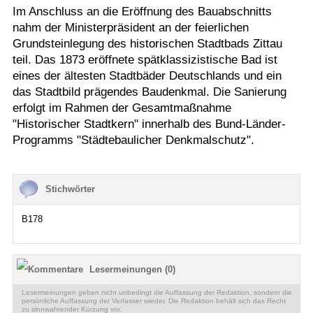
Im Anschluss an die Eröffnung des Bauabschnitts
nahm der Ministerpräsident an der feierlichen
Grundsteinlegung des historischen Stadtbads Zittau
teil. Das 1873 eröffnete spätklassizistische Bad ist
eines der ältesten Stadtbäder Deutschlands und ein
das Stadtbild prägendes Baudenkmal. Die Sanierung
erfolgt im Rahmen der Gesamtmaßnahme
"Historischer Stadtkern" innerhalb des Bund-Länder-
Programms "Städtebaulicher Denkmalschutz".
Stichwörter
B178
Lesermeinungen (0)
Lesermeinungen geben nicht unbedingt die Auffassung der Redaktion, sondern die
persönliche Auffassung der Verfasser wieder. Die Redaktion behält sich das Recht
zu sinnwahrender Kürzung vor.