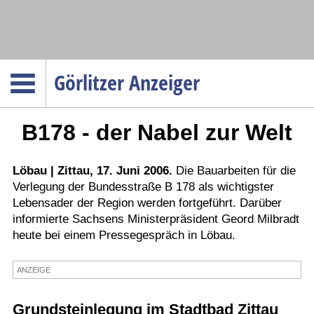
Navigation
Görlitzer Anzeiger
Startseite
B178 - der Nabel zur Welt
Menüpunkte
Politik
Gesellschaft
Löbau | Zittau, 17. Juni 2006.
Die Bauarbeiten für die
Verlegung der Bundesstraße B 178 als wichtigster
Wirtschaft
Lebensader der Region werden fortgeführt. Darüber
Service
informierte Sachsens Ministerpräsident Geord Milbradt
heute bei einem Pressegespräch in Löbau.
Verkehr
Gesundheit
ANZEIGE
Kultur
Grundsteinlegung im Stadtbad Zittau
Sport