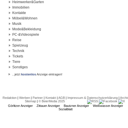
Heimwerker&Garten
Immobilien
Kontakte
Möbel&Wohnen
Musik
Mode&Bekleidung
PC-&Videospiele
Reise
Spielzeug
Technik
Tickets
Tiere
Sonstiges
...jetzt
kostenlos
Anzeige eintragen!
Redaktion
|
Werben
|
Partner
|
Kontakt
|
AGB
|
Impressum & Datenschutzerklärung
|
Archi
Sitemap
|
© BeierMedia 2025
Görlitzer Anzeiger
Zittauer Anzeiger
Bautzner Anzeiger
Weißwasser Anzeiger
Sozialblatt