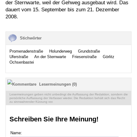
der Sternwarte, weil der Gehweg ausgebaut wird. Das
dauert vom 15. September bis zum 21. Dezember
2008.
Stichwörter
Promenadenstraße
Holunderweg
Grundstraße
Uferstraße
An der Sternwarte
Friesenstraße
Görlitz
Ochsenbastei
Lesermeinungen (0)
Lesermeinungen geben nicht unbedingt die Auffassung der Redaktion, sondern die
persönliche Auffassung der Verfasser wieder. Die Redaktion behält sich das Recht
zu sinnwahrender Kürzung vor.
Schreiben Sie Ihre Meinung!
Name: