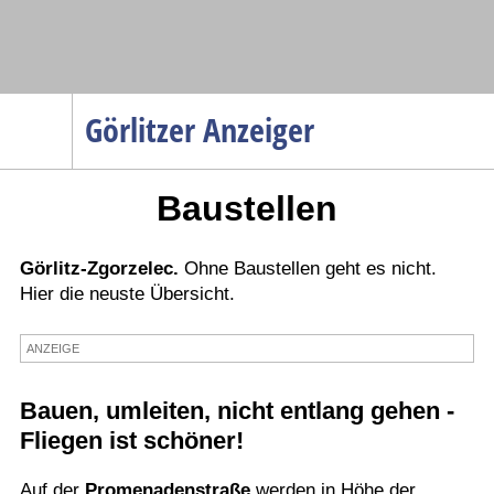
Navigation
Görlitzer Anzeiger
Startseite
Baustellen
Menüpunkte
Politik
Gesellschaft
Görlitz-Zgorzelec.
Ohne Baustellen geht es nicht.
Hier die neuste Übersicht.
Wirtschaft
Service
ANZEIGE
Verkehr
Bauen, umleiten, nicht entlang gehen -
Gesundheit
Fliegen ist schöner!
Kultur
Auf der
Sport
Promenadenstraße
werden in Höhe der