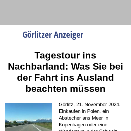
Navigation
Görlitzer Anzeiger
Startseite
Tagestour ins
Menüpunkte
Politik
Nachbarland: Was Sie bei
Gesellschaft
der Fahrt ins Ausland
Wirtschaft
beachten müssen
Service
Verkehr
Görlitz, 21. November 2024.
Gesundheit
Einkaufen in Polen, ein
Abstecher ans Meer in
Kultur
Kopenhagen oder eine
Sport