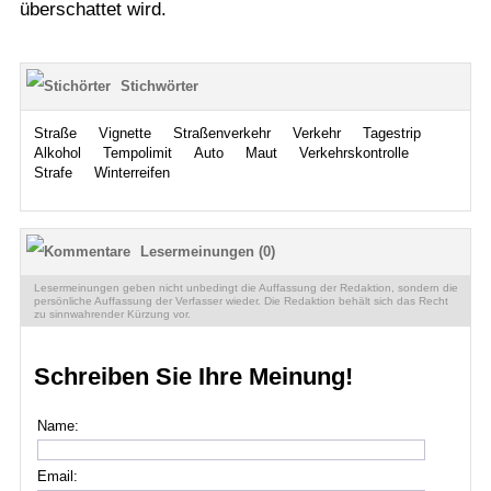
überschattet wird.
Stichwörter
Straße
Vignette
Straßenverkehr
Verkehr
Tagestrip
Alkohol
Tempolimit
Auto
Maut
Verkehrskontrolle
Strafe
Winterreifen
Lesermeinungen (0)
Lesermeinungen geben nicht unbedingt die Auffassung der Redaktion, sondern die
persönliche Auffassung der Verfasser wieder. Die Redaktion behält sich das Recht
zu sinnwahrender Kürzung vor.
Schreiben Sie Ihre Meinung!
Name:
Email: