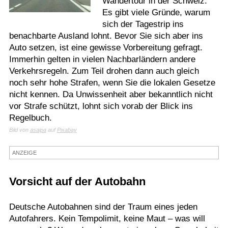
Wandertour in der Schweiz.
Es gibt viele Gründe, warum
Termine
sich der Tagestrip ins
Kostenlos
benachbarte Ausland lohnt. Bevor Sie sich aber ins
Auto setzen, ist eine gewisse Vorbereitung gefragt.
Immerhin gelten in vielen Nachbarländern andere
Verkehrsregeln. Zum Teil drohen dann auch gleich
noch sehr hohe Strafen, wenn Sie die lokalen Gesetze
nicht kennen. Da Unwissenheit aber bekanntlich nicht
vor Strafe schützt, lohnt sich vorab der Blick ins
Regelbuch.
Bild von
asaipa
auf
Pixabay
ANZEIGE
Vorsicht auf der Autobahn
Deutsche Autobahnen sind der Traum eines jeden
Autofahrers. Kein Tempolimit, keine Maut – was will