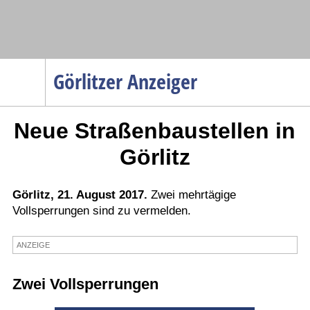
Navigation
Görlitzer Anzeiger
Startseite
Neue Straßenbaustellen in
Menüpunkte
Politik
Görlitz
Gesellschaft
Wirtschaft
Görlitz, 21. August 2017.
Zwei mehrtägige
Vollsperrungen sind zu vermelden.
Service
Verkehr
ANZEIGE
Gesundheit
Zwei Vollsperrungen
Kultur
Sport