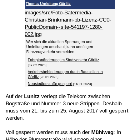
Thema: Umleitung Görlitz
Termine
images/src/Foto-Satermedia-
Christian-Brinkmann-pb-Lizenz-CC0-
Kostenlos
PublicDomain--site-541197-1280-
002.jpg
Wer sich die aktuellen Sperrungen und
Umleitungen anschaut, kann unnötigen
Fahrzeugverkehr vermeiden.
Fahrplanänderung im Stadtverkehr Görlitz
[09.02.2023]
Verkehrsbehinderungen durch Baustellen in
Görlitz
[28.01.2023]
Neusiedlerstraße gesperrt
[16.01.2023]
Auf der
Lunitz
verlegt die Telekom zwischen
Bogstraße und Nummer 3 neue Strippen. Deshalb
muss vom 21. bis zum 25. August 2017 voll gesperrt
werden.
Voll gesperrt werden muss auch der
Mühlweg
: In
Höhe der Blumenstraße wird wegen einer