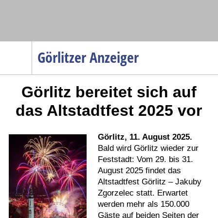
Navigation
Görlitzer Anzeiger
Startseite
Görlitz bereitet sich auf
Menüpunkte
Politik
das Altstadtfest 2025 vor
Gesellschaft
Wirtschaft
Görlitz, 11. August 2025.
Bald wird Görlitz wieder zur
Service
Feststadt: Vom 29. bis 31.
Verkehr
August 2025 findet das
Altstadtfest Görlitz – Jakuby
Gesundheit
Zgorzelec statt. Erwartet
Kultur
werden mehr als 150.000
Gäste auf beiden Seiten der
Sport