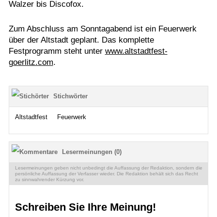
Walzer bis Discofox.
Zum Abschluss am Sonntagabend ist ein Feuerwerk
über der Altstadt geplant. Das komplette
Festprogramm steht unter
www.altstadtfest-
goerlitz.com
.
Stichwörter
Altstadtfest
Feuerwerk
Lesermeinungen (0)
Lesermeinungen geben nicht unbedingt die Auffassung der Redaktion, sondern die
persönliche Auffassung der Verfasser wieder. Die Redaktion behält sich das Recht
zu sinnwahrender Kürzung vor.
Schreiben Sie Ihre Meinung!