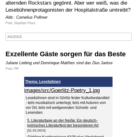
alternden Rockstars gegönnt. Aber wer weiß, was die
Termine
Lesebühnenprotagonisten der Hospitalstraße umtreibt?
Abb.: Cornelius Pollmer
Kostenlos
Foto: Stephan Floss
ANZEIGE
Exzellente Gäste sorgen für das Beste
Juliane Liebing und Dominique Matthes sind das Duo Jarése
Foto: PR
Thema: Lesebühnen
images/src/Goerlitz-Poetry_1.jpg
Lesebühnen sind in Görlitz fester Kulturbestandteil
- teils musikalisch unterlegt, teils mit Autoren von
vor Ort, teils mit weitgereisten Schreib- und
Lesenden.
5. Literaturtage an der Neiße: Ein deutsch-
polnisches Literaturfest der besonderen Art
[31.03.2023]