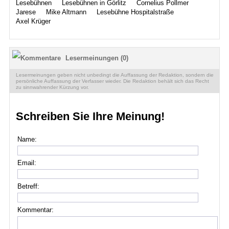
Lesebühnen
Lesebühnen in Görlitz
Cornelius Pollmer
Jarese
Mike Altmann
Lesebühne Hospitalstraße
Axel Krüger
Lesermeinungen (0)
Lesermeinungen geben nicht unbedingt die Auffassung der Redaktion, sondern die
persönliche Auffassung der Verfasser wieder. Die Redaktion behält sich das Recht
zu sinnwahrender Kürzung vor.
Schreiben Sie Ihre Meinung!
Name:
Email:
Betreff:
Kommentar: