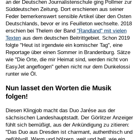
an der Deutschen Journalistenschule ging Pollmer zur
Süddeutschen Zeitung. Dort erschienen aus seiner
Feder bemerkenswert sensible Artikel über den Osten
Deutschlands, bevor er ins Feuilleton wechselte. 2018
erschien bei Thelem der Band
"Randland" mit vielen
Texten
aus dem deutschen Beitrittgebiet. Schon 2019
folgte "Heut ist irgendwie ein komischer Tag", eine
Reportage über einen Sommer in Brandenburg. Sätze
wie "Die Orte, die mir Heimat sind, werden nicht von
EasyJet angeflogen" gehen nicht nur dem Dunkelossi
runter wie Öl.
Nun lasset den Worten die Musik
folgen!
Diesen Klingjob macht das Duo Jarése aus der
sächsischen Landeshauptstadt. Der Görlitzer Anzeiger
fühlt sich bemüßigt, aus der Ankündigung zu zitieren:
"Das Duo aus Dresden ist charmant, authenthisch und
gefühlvoll. Warm und hölzern, weit und hell, wie ein