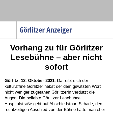
Navigation
Görlitzer Anzeiger
Startseite
Vorhang zu für Görlitzer
Menüpunkte
Politik
Lesebühne – aber nicht
Gesellschaft
sofort
Wirtschaft
Service
Görlitz, 13. Oktober 2021.
Da reibt sich der
kulturaffine Görlitzer nebst der dem gewitzten Wort
Verkehr
nicht weniger zugetanen Görlitzerin verdutzt die
Gesundheit
Augen: Die beliebte Görlitzer Lesebühne
Kultur
Hospitalstraße geht auf Abschiedstour. Schade, den
rechtzeitigen Abschied von der Bühne hätte man eher
Sport