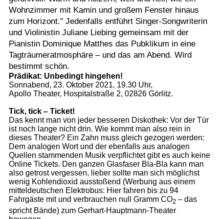
Wohnzimmer mit Kamin und großem Fenster hinaus
zum Horizont." Jedenfalls entführt Singer-Songwriterin
und Violinistin Juliane Liebing gemeinsam mit der
Pianistin Dominique Matthes das Pubklikum in eine
Tagträumeratmosphäre – und das am Abend. Wird
bestimmt schön.
Prädikat: Unbedingt hingehen!
Sonnabend, 23. Oktober 2021, 19.30 Uhr,
Apollo Theater, Hospitalstraße 2, 02826 Görlitz.
Tick, tick – Ticket!
Das kennt man von jeder besseren Diskothek: Vor der Tür
ist noch lange nicht drin. Wie kommt man also rein in
dieses Theater? Ein Zahn muss gleich gezogen werden:
Dem analogen Wort und der ebenfalls aus analogen
Quellen stammenden Musik verpflichtet gibt es auch keine
Online Tickets. Den ganzen Glasfaser Bla-Bla kann man
also getrost vergessen, lieber sollte man sich möglichst
wenig Kohlendioxid ausstoßend (Werbung aus einem
mitteldeutschen Elektrobus: Hier fahren bis zu 94
Fahrgäste mit und verbrauchen null Gramm CO
– das
2
spricht Bände) zum Gerhart-Hauptmann-Theater