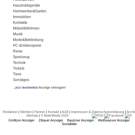
Haushaltsgeräte
Heimwerker&Garten
Immobilien
Kontakte
Möbel&Wohnen
Musik
Mode&Bekleidung
PC-&Videospiele
Reise
Spielzeug
Technik
Tickets
Tiere
Sonstiges
...jetzt
kostenlos
Anzeige eintragen!
Redaktion
|
Werben
|
Partner
|
Kontakt
|
AGB
|
Impressum & Datenschutzerklärung
|
Archi
Sitemap
|
© BeierMedia 2025
Görlitzer Anzeiger
Zittauer Anzeiger
Bautzner Anzeiger
Weißwasser Anzeiger
Sozialblatt