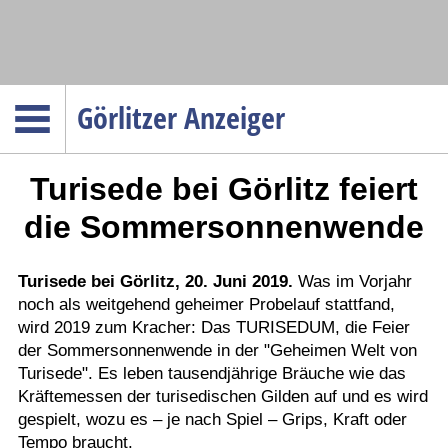
Navigation
Görlitzer Anzeiger
Startseite
Turisede bei Görlitz feiert
Menüpunkte
Politik
die Sommersonnenwende
Gesellschaft
Wirtschaft
Turisede bei Görlitz, 20. Juni 2019.
Was im Vorjahr
noch als weitgehend geheimer Probelauf stattfand,
Service
wird 2019 zum Kracher: Das TURISEDUM, die Feier
Verkehr
der Sommersonnenwende in der "Geheimen Welt von
Turisede". Es leben tausendjährige Bräuche wie das
Gesundheit
Kräftemessen der turisedischen Gilden auf und es wird
Kultur
gespielt, wozu es – je nach Spiel – Grips, Kraft oder
Tempo braucht.
Sport