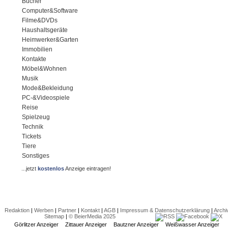
Bücher
Computer&Software
Filme&DVDs
Haushaltsgeräte
Heimwerker&Garten
Immobilien
Kontakte
Möbel&Wohnen
Musik
Mode&Bekleidung
PC-&Videospiele
Reise
Spielzeug
Technik
Tickets
Tiere
Sonstiges
...jetzt
kostenlos
Anzeige eintragen!
Redaktion
|
Werben
|
Partner
|
Kontakt
|
AGB
|
Impressum & Datenschutzerklärung
|
Archi
Sitemap
|
© BeierMedia 2025
Görlitzer Anzeiger
Zittauer Anzeiger
Bautzner Anzeiger
Weißwasser Anzeiger