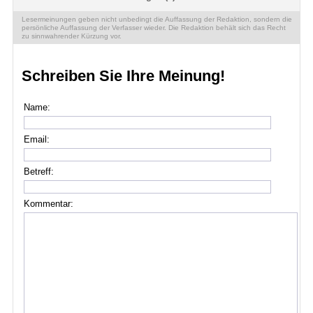
Lesermeinungen geben nicht unbedingt die Auffassung der Redaktion, sondern die
persönliche Auffassung der Verfasser wieder. Die Redaktion behält sich das Recht
zu sinnwahrender Kürzung vor.
Schreiben Sie Ihre Meinung!
Name:
Email:
Betreff:
Kommentar: