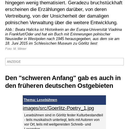
hingegen wenig thematisiert. Geradezu bruchstückhaft
Termine
erscheinen die Erzählungen darüber, von deren
Vertreibung, von der Unsicherheit der damaligen
Kostenlos
polnischen Verwaltung über die weitere Entwicklung.
Abb.: Beata Halicka ist Historikerin an der Europa-Universität Viadrina
in Frankfurt/Oder und hat ein Buch mit Erinnerungen polnischer
Neusiedler in Westpolen nach 1945 herausgegeben, aus dem sie am
18. Juni 2015 im Schlesischen Museum zu Görlitz liest
Foto: M. Winter
ANZEIGE
Den "schweren Anfang" gab es auch in
den früheren deutschen Ostgebieten
Thema: Lesebühnen
images/src/Goerlitz-Poetry_1.jpg
Lesebühnen sind in Görlitz fester Kulturbestandteil
- teils musikalisch unterlegt, teils mit Autoren von
vor Ort, teils mit weitgereisten Schreib- und