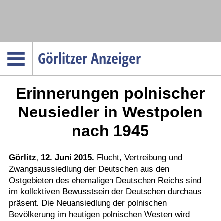
Navigation
Görlitzer Anzeiger
Startseite
Erinnerungen polnischer
Menüpunkte
Politik
Neusiedler in Westpolen
Gesellschaft
nach 1945
Wirtschaft
Service
Görlitz, 12. Juni 2015.
Flucht, Vertreibung und
Zwangsaussiedlung der Deutschen aus den
Verkehr
Ostgebieten des ehemaligen Deutschen Reichs sind
Gesundheit
im kollektiven Bewusstsein der Deutschen durchaus
Kultur
präsent. Die Neuansiedlung der polnischen
Bevölkerung im heutigen polnischen Westen wird
Sport