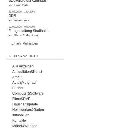
Stöckerprojekt Kaufhaus
von Erwin Buß
23.02.2026 - 17:42Uhr
DDR
von reiner doss
12.02.2026 - 07:30Uhr
Farbgestaltung Stadthalle
von Klaus Rodominsky
...mehr Meinungen
KLEINANZEIGEN
Alle Anzeigen
Antiquitäten&Kunst
Arbeit
Auto&Motorrad
Bücher
Computer&Software
Filme&DVDs
Haushaltsgeräte
Heimwerker&Garten
Immobilien
Kontakte
Möbel&Wohnen