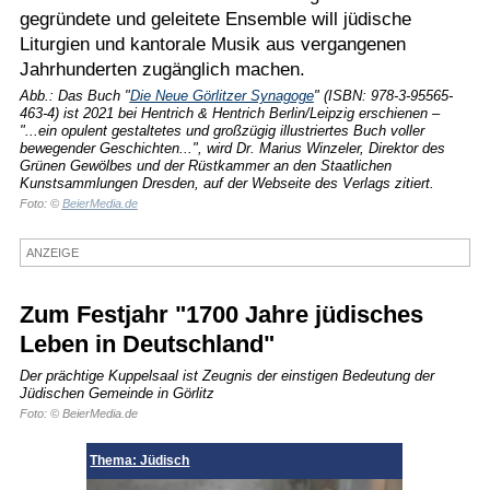
gegründete und geleitete Ensemble will jüdische
Termine
Liturgien und kantorale Musik aus vergangenen
Jahrhunderten zugänglich machen.
Kostenlos
Abb.: Das Buch "
Die Neue Görlitzer Synagoge
" (ISBN: 978-3-95565-
463-4) ist 2021 bei Hentrich & Hentrich Berlin/Leipzig erschienen –
"...ein opulent gestaltetes und großzügig illustriertes Buch voller
bewegender Geschichten...", wird Dr. Marius Winzeler, Direktor des
Grünen Gewölbes und der Rüstkammer an den Staatlichen
Kunstsammlungen Dresden, auf der Webseite des Verlags zitiert.
Foto: ©
BeierMedia.de
ANZEIGE
Zum Festjahr "1700 Jahre jüdisches
Leben in Deutschland"
Der prächtige Kuppelsaal ist Zeugnis der einstigen Bedeutung der
Jüdischen Gemeinde in Görlitz
Foto: © BeierMedia.de
Thema: Jüdisch