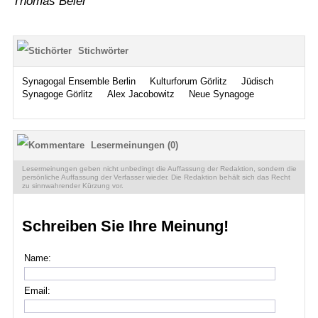
Thomas Beier
Stichwörter
Synagogal Ensemble Berlin
Kulturforum Görlitz
Jüdisch
Synagoge Görlitz
Alex Jacobowitz
Neue Synagoge
Lesermeinungen (0)
Lesermeinungen geben nicht unbedingt die Auffassung der Redaktion, sondern die
persönliche Auffassung der Verfasser wieder. Die Redaktion behält sich das Recht
zu sinnwahrender Kürzung vor.
Schreiben Sie Ihre Meinung!
Name:
Email: