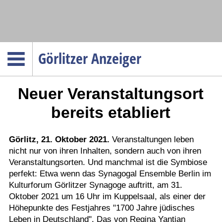
Navigation
Görlitzer Anzeiger
Startseite
Neuer Veranstaltungsort
Menüpunkte
Politik
bereits etabliert
Gesellschaft
Wirtschaft
Görlitz, 21. Oktober 2021.
Veranstaltungen leben
nicht nur von ihren Inhalten, sondern auch von ihren
Service
Veranstaltungsorten. Und manchmal ist die Symbiose
Verkehr
perfekt: Etwa wenn das Synagogal Ensemble Berlin im
Kulturforum Görlitzer Synagoge auftritt, am 31.
Gesundheit
Oktober 2021 um 16 Uhr im Kuppelsaal, als einer der
Kultur
Höhepunkte des Festjahres "1700 Jahre jüdisches
Leben in Deutschland". Das von Regina Yantian
Sport