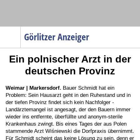
Navigation
Görlitzer Anzeiger
Startseite
Ein polnischer Arzt in der
Menüpunkte
Politik
deutschen Provinz
Gesellschaft
Wirtschaft
Weimar | Markersdorf.
Bauer Schmidt hat ein
Problem: Sein Hausarzt geht in den Ruhestand und in
Service
der tiefen Provinz findet sich kein Nachfolger -
Verkehr
Landärztemangel ist angesagt, der den Bauern immer
wieder ins entfernte, überfüllte und anonym-sterile
Gesundheit
Krankenhaus zwingt. Bis eines Tages der aus Polen
Kultur
stammende Arzt Wiśniewski die Dorfpraxis übernimmt.
Für Schmidt scheint das keine Lösung zu sein, denn er
Sport