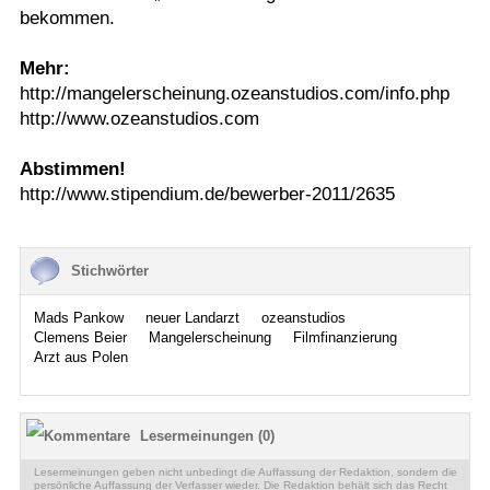
bekommen.
Mehr:
http://mangelerscheinung.ozeanstudios.com/info.php
http://www.ozeanstudios.com
Abstimmen!
http://www.stipendium.de/bewerber-2011/2635
Stichwörter
Mads Pankow
neuer Landarzt
ozeanstudios
Clemens Beier
Mangelerscheinung
Filmfinanzierung
Arzt aus Polen
Lesermeinungen (0)
Lesermeinungen geben nicht unbedingt die Auffassung der Redaktion, sondern die
persönliche Auffassung der Verfasser wieder. Die Redaktion behält sich das Recht