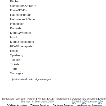
Bücher
Computer&Software
Filme&DVDs
Haushaltsgeräte
Heimwerker&Garten
Immobilien
Kontakte
Möbel&Wohnen
Musik
Mode&Bekleidung
PC-&Videospiele
Reise
Spielzeug
Technik
Tickets
Tiere
Sonstiges
...jetzt
kostenlos
Anzeige eintragen!
Redaktion
|
Werben
|
Partner
|
Kontakt
|
AGB
|
Impressum & Datenschutzerklärung
|
Archi
Sitemap
|
© BeierMedia 2025
Görlitzer Anzeiger
Zittauer Anzeiger
Bautzner Anzeiger
Weißwasser Anzeiger