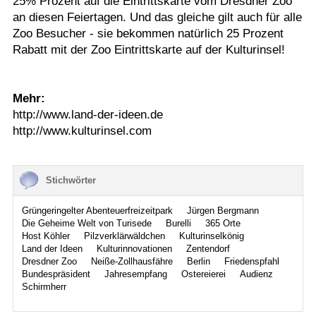
25% Prozent auf die Eintrittskarte vom Dresdner Zoo
an diesen Feiertagen. Und das gleiche gilt auch für alle
Zoo Besucher - sie bekommen natürlich 25 Prozent
Rabatt mit der Zoo Eintrittskarte auf der Kulturinsel!
Mehr:
http://www.land-der-ideen.de
http://www.kulturinsel.com
Stichwörter
Grüngeringelter Abenteuerfreizeitpark
Jürgen Bergmann
Die Geheime Welt von Turisede
Burelli
365 Orte
Host Köhler
Pilzverklärwäldchen
Kulturinselkönig
Land der Ideen
Kulturinnovationen
Zentendorf
Dresdner Zoo
Neiße-Zollhausfähre
Berlin
Friedenspfahl
Bundespräsident
Jahresempfang
Ostereierei
Audienz
Schirmherr