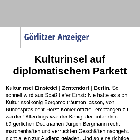
Navigation
Görlitzer Anzeiger
Startseite
Kulturinsel auf
Menüpunkte
Politik
diplomatischem Parkett
Gesellschaft
Wirtschaft
Kulturinsel Einsiedel | Zentendorf | Berlin.
So
schnell wird aus Spaß tiefer Ernst: Nie hätte es sich
Service
Kulturinselkönig Bergamo träumen lassen, von
Verkehr
Bundespräsident Horst Köhler offiziell empfangen zu
werden! Allerdings war der König, der unter dem
Gesundheit
bürgerlichen Decknamen Jürgen Bergmann recht
Kultur
märchenhaften und verrückten Geschäften nachgeht,
nicht allein zur Audienz geladen. Und so eine richtige
Sport