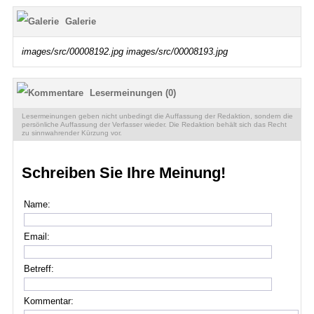
Galerie
images/src/00008192.jpg
images/src/00008193.jpg
Lesermeinungen (0)
Lesermeinungen geben nicht unbedingt die Auffassung der Redaktion, sondern die
persönliche Auffassung der Verfasser wieder. Die Redaktion behält sich das Recht
zu sinnwahrender Kürzung vor.
Schreiben Sie Ihre Meinung!
Name:
Email:
Betreff:
Kommentar: