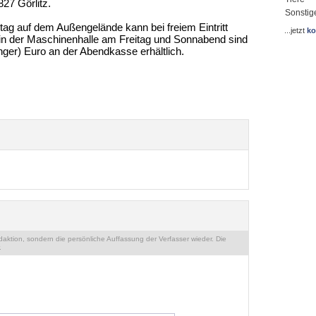
27 Görlitz.
Sonstig
 auf dem Außengelände kann bei freiem Eintritt
...jetzt
ko
 in der Maschinenhalle am Freitag und Sonnabend sind
ger) Euro an der Abendkasse erhältlich.
ktion, sondern die persönliche Auffassung der Verfasser wieder. Die
.