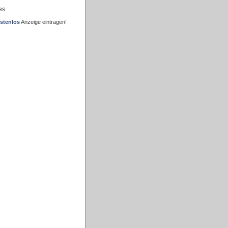
es
stenlos
Anzeige eintragen!