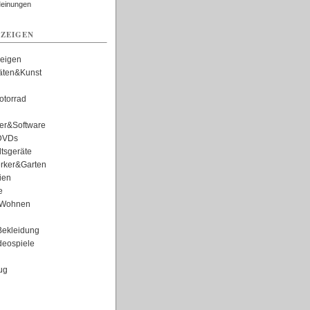
Meinungen
ZEIGEN
zeigen
täten&Kunst
torrad
er&Software
DVDs
tsgeräte
rker&Garten
ien
e
Wohnen
ekleidung
eospiele
ug