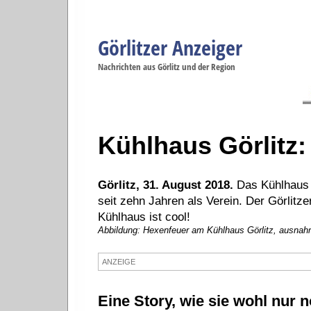
Görlitzer Anzeiger
Navigation
Nachrichten aus Görlitz und der Region
Menüpunkte
Görlitz
Görlitz
Görlitz
Görlitz
Gö
Startseite
Politik
Gesellschaft
Wirtschaft
Se
Kühlhaus Görlitz: 
Görlitz, 31. August 2018.
Das Kühlhaus G
seit zehn Jahren als Verein. Der Görlitzer
Kühlhaus ist cool!
Abbildung: Hexenfeuer am Kühlhaus Görlitz, ausnahm
ANZEIGE
Eine Story, wie sie wohl nur 