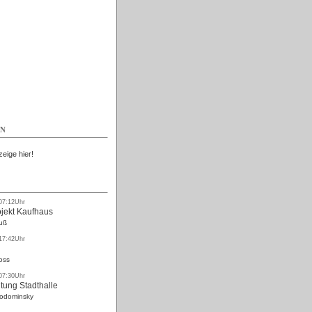
Kostenlos
EN
zeige hier!
 07:12Uhr
ojekt Kaufhaus
uß
 17:42Uhr
oss
 07:30Uhr
tung Stadthalle
Rodominsky