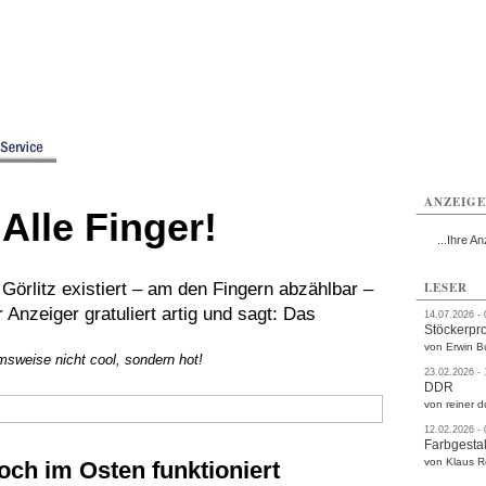
rlitz
Görlitz
Görlitz
Görlitz
Görlitz
Görlitz
rvice
Verkehr
Gesundheit
Kultur
Sport
Termine
ANZEIG
Alle Finger!
...Ihre An
örlitz existiert – am den Fingern abzählbar –
LESER
 Anzeiger gratuliert artig und sagt: Das
14.07.2026 -
Stöckerpr
von Erwin B
sweise nicht cool, sondern hot!
23.02.2026 -
DDR
von reiner d
12.02.2026 -
Farbgestal
von Klaus 
noch im Osten funktioniert