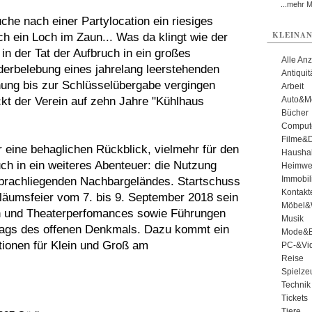
...mehr 
he nach einer Partylocation ein riesiges
KLEINAN
h ein Loch im Zaun... Was da klingt wie der
n der Tat der Aufbruch in ein großes
Alle An
derbelebung eines jahrelang leerstehenden
Antiqui
hung bis zur Schlüsselübergabe vergingen
Arbeit
kt der Verein auf zehn Jahre "Kühlhaus
Auto&Mo
Bücher
Comput
Filme&
 eine behaglichen Rückblick, vielmehr für den
Haushal
ch in ein weiteres Abenteuer: die Nutzung
Heimwe
Immobil
brachliegenden Nachbargeländes. Startschuss
Kontakt
iläumsfeier vom 7. bis 9. September 2018 sein
Möbel&
n und Theaterperfomances sowie Führungen
Musik
 Tags des offenen Denkmals. Dazu kommt ein
Mode&B
onen für Klein und Groß am
PC-&Vid
Reise
Spielze
Technik
Tickets
Tiere