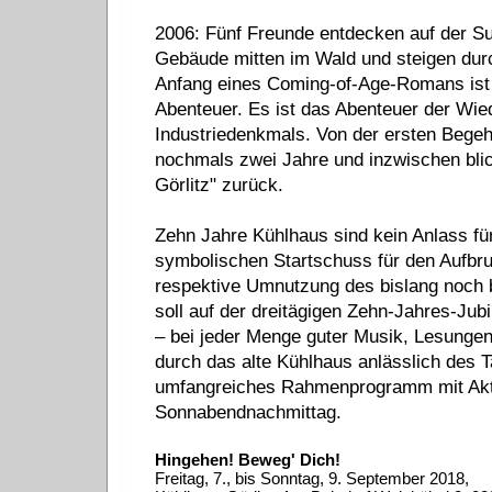
2006: Fünf Freunde entdecken auf der Suc
Gebäude mitten im Wald und steigen durc
Anfang eines Coming-of-Age-Romans ist i
Abenteuer. Es ist das Abenteuer der Wie
Industriedenkmals. Von der ersten Bege
nochmals zwei Jahre und inzwischen blic
Görlitz" zurück.
Zehn Jahre Kühlhaus sind kein Anlass für
symbolischen Startschuss für den Aufbru
respektive Umnutzung des bislang noch 
soll auf der dreitägigen Zehn-Jahres-Jub
– bei jeder Menge guter Musik, Lesunge
durch das alte Kühlhaus anlässlich des
umfangreiches Rahmenprogramm mit Akti
Sonnabendnachmittag.
Hingehen! Beweg' Dich!
Freitag, 7., bis Sonntag, 9. September 2018,