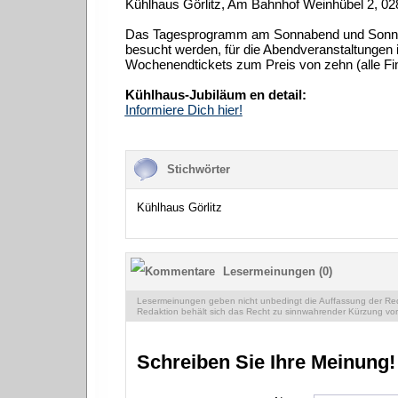
Kühlhaus Görlitz, Am Bahnhof Weinhübel 2, 028
Das Tagesprogramm am Sonnabend und Sonntag
besucht werden, für die Abendveranstaltungen
Wochenendtickets zum Preis von zehn (alle Fin
Kühlhaus-Jubiläum en detail:
Informiere Dich hier!
Stichwörter
Kühlhaus Görlitz
Lesermeinungen (0)
Lesermeinungen geben nicht unbedingt die Auffassung der Reda
Redaktion behält sich das Recht zu sinnwahrender Kürzung vor
Schreiben Sie Ihre Meinung!