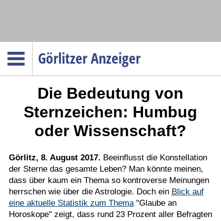
Navigation
Görlitzer Anzeiger
Startseite
Die Bedeutung von
Menüpunkte
Politik
Sternzeichen: Humbug
Gesellschaft
oder Wissenschaft?
Wirtschaft
Service
Görlitz, 8. August 2017.
Beeinflusst die Konstellation
der Sterne das gesamte Leben? Man könnte meinen,
Verkehr
dass über kaum ein Thema so kontroverse Meinungen
Gesundheit
herrschen wie über die Astrologie. Doch ein
Blick auf
Kultur
eine aktuelle Statistik zum Thema
"Glaube an
Horoskope" zeigt, dass rund 23 Prozent aller Befragten
Sport