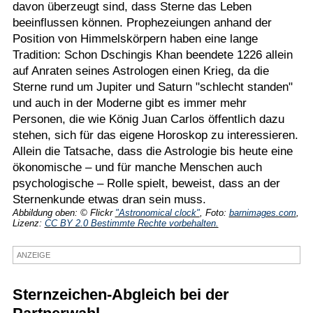
davon überzeugt sind, dass Sterne das Leben
Termine
beeinflussen können. Prophezeiungen anhand der
Position von Himmelskörpern haben eine lange
Kostenlos
Tradition: Schon Dschingis Khan beendete 1226 allein
auf Anraten seines Astrologen einen Krieg, da die
Sterne rund um Jupiter und Saturn "schlecht standen"
und auch in der Moderne gibt es immer mehr
Personen, die wie König Juan Carlos öffentlich dazu
stehen, sich für das eigene Horoskop zu interessieren.
Allein die Tatsache, dass die Astrologie bis heute eine
ökonomische – und für manche Menschen auch
psychologische – Rolle spielt, beweist, dass an der
Sternenkunde etwas dran sein muss.
Abbildung oben: © Flickr
"Astronomical clock"
, Foto:
barnimages.com
,
Lizenz:
CC BY 2.0 Bestimmte Rechte vorbehalten.
ANZEIGE
Sternzeichen-Abgleich bei der