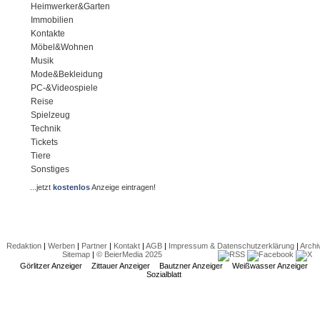
Heimwerker&Garten
Immobilien
Kontakte
Möbel&Wohnen
Musik
Mode&Bekleidung
PC-&Videospiele
Reise
Spielzeug
Technik
Tickets
Tiere
Sonstiges
...jetzt
kostenlos
Anzeige eintragen!
Redaktion
|
Werben
|
Partner
|
Kontakt
|
AGB
|
Impressum & Datenschutzerklärung
|
Archi
Sitemap
|
© BeierMedia 2025
Görlitzer Anzeiger
Zittauer Anzeiger
Bautzner Anzeiger
Weißwasser Anzeiger
Sozialblatt