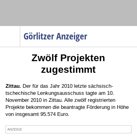
Navigation
Görlitzer Anzeiger
Startseite
Zwölf Projekten
Menüpunkte
Politik
zugestimmt
Gesellschaft
Wirtschaft
Zittau.
Der für das Jahr 2010 letzte sächsisch-
tschechische Lenkungsausschuss tagte am 10.
Service
November 2010 in Zittau. Alle zwölf registrierten
Verkehr
Projekte bekommen die beantragte Förderung in Höhe
von insgesamt 95.574 Euro.
Gesundheit
Kultur
ANZEIGE
Sport