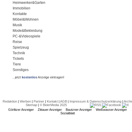
Heimwerker&Garten
Immobilien
Kontakte
Möbel&Wohnen
Musik
Mode&Bekleidung
PC-&Videospiele
Reise
Spielzeug
Technik
Tickets
Tiere
Sonstiges
...jetzt
kostenlos
Anzeige eintragen!
Redaktion
|
Werben
|
Partner
|
Kontakt
|
AGB
|
Impressum & Datenschutzerklärung
|
Archi
Sitemap
|
© BeierMedia 2025
Görlitzer Anzeiger
Zittauer Anzeiger
Bautzner Anzeiger
Weißwasser Anzeiger
Sozialblatt