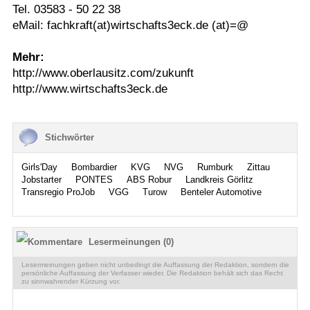
Tel. 03583 - 50 22 38
eMail: fachkraft(at)wirtschafts3eck.de (at)=@
Mehr:
http://www.oberlausitz.com/zukunft
http://www.wirtschafts3eck.de
Stichwörter
Girls'Day
Bombardier
KVG
NVG
Rumburk
Zittau
Jobstarter
PONTES
ABS Robur
Landkreis Görlitz
Transregio ProJob
VGG
Turow
Benteler Automotive
Lesermeinungen (0)
Lesermeinungen geben nicht unbedingt die Auffassung der Redaktion, sondern die
persönliche Auffassung der Verfasser wieder. Die Redaktion behält sich das Recht
zu sinnwahrender Kürzung vor.