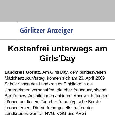
Navigation
Görlitzer Anzeiger
Startseite
Kostenfrei unterwegs am
Menüpunkte
Politik
Girls'Day
Gesellschaft
Wirtschaft
Landkreis Görlitz.
Am Girls'Day, dem bundesweiten
Mädchenzukunftstag, können sich am 23. April 2009
Service
Schülerinnen des Landkreises Einblicke in die
Verkehr
Unternehmen verschaffen, die eher frauenuntypische
Berufe bzw. Ausbildungen anbieten. Aber auch Jungen
Gesundheit
können an diesem Tag eher frauentypische Berufe
Kultur
kennenlernen. Die Verkehrsgesellschaften des
Landkreises Görlitz (NVG, VGG und KVG)
Sport