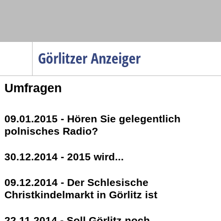
Navigation
Görlitzer Anzeiger
Startseite
Umfragen
Menüpunkte
Politik
09.01.2015 - Hören Sie gelegentlich
Gesellschaft
polnisches Radio?
Wirtschaft
Service
30.12.2014 - 2015 wird...
Verkehr
09.12.2014 - Der Schlesische
Gesundheit
Christkindelmarkt in Görlitz ist
Kultur
22.11.2014 - Soll Görlitz noch
Sport