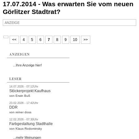
17.07.2014 - Was erwarten Sie vom neuen
Görlitzer Stadtrat?
ANZEIGE
<<
4
5
6
7
8
9
10
>>
ANZEIGEN
...Ihre Anzeige hier!
LESER
14.07.2026 - 07:12Uhr
Stöckerprojekt Kaufhaus
von Erwin Buß
23.02.2026 - 17:42Uhr
DDR
von reiner doss
12.02.2026 - 07:30Uhr
Farbgestaltung Stadthalle
von Klaus Rodominsky
...mehr Meinungen