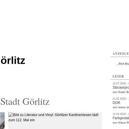
rlitz
Görlitz
Görlitz
Görlitz
Görlitz
Görlitz
rvice
Verkehr
Gesundheit
Kultur
Sport
Termine
ANZEIG
örlitz
...Ihre An
LESER
14.07.2026 -
Stöckerpr
von Erwin B
tadt Görlitz
23.02.2026 -
DDR
von reiner d
12.02.2026 -
Farbgestal
von Klaus 