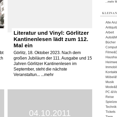
...mehr 
KLEINAN
Alle An
Antiqui
Literatur und Vinyl: Görlitzer
Arbeit
Auto&Mo
Kantinenlesen lädt zum 112.
Bücher
Mal ein
Comput
Filme&
bt
Görlitz, 18. Oktober 2023. Nach dem
Haushal
ch
großen Jubiläum der 111. Ausgabe und 15
Heimwe
Jahren Görlitzer Kantinenlesen im
Immobil
September, steht die nächste
Kontakt
Veranstaltun... ...mehr
Möbel&
Musik
Mode&B
PC-&Vid
Reise
Spielze
Technik
04.10.2011
Tickets
Tiere