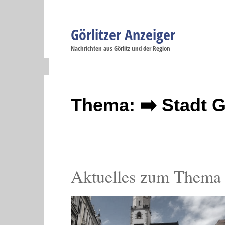
Görlitzer Anzeiger
Navigation
Nachrichten aus Görlitz und der Region
Menüpunkte
Görlitz
Görlitz
Görlitz
Görlitz
Gö
Startseite
Politik
Gesellschaft
Wirtschaft
Se
Thema: ➡️ Stadt G
Aktuelles zum Thema S