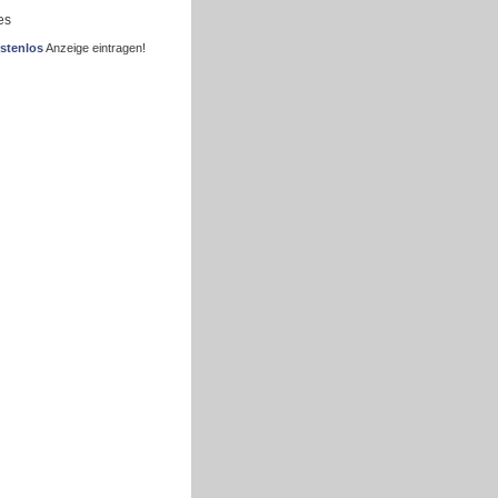
es
stenlos
Anzeige eintragen!