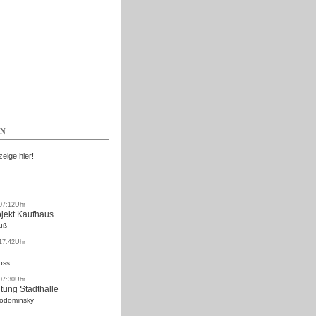
Kostenlos
EN
zeige hier!
 07:12Uhr
ojekt Kaufhaus
uß
 17:42Uhr
oss
 07:30Uhr
tung Stadthalle
Rodominsky