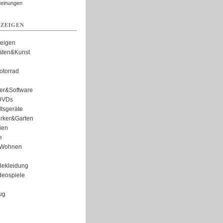
Meinungen
ZEIGEN
zeigen
täten&Kunst
torrad
er&Software
DVDs
tsgeräte
rker&Garten
ien
e
Wohnen
ekleidung
eospiele
ug