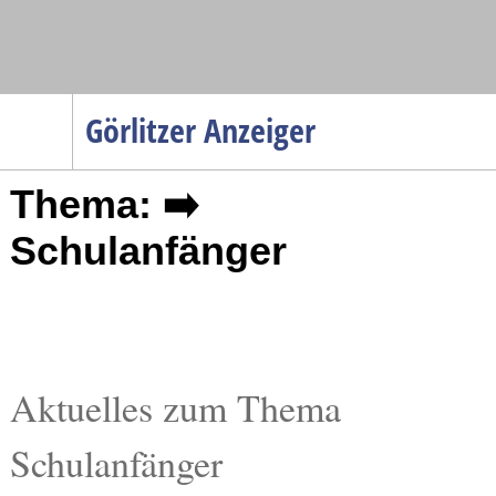
Navigation
Görlitzer Anzeiger
Startseite
Thema: ➡️
Menüpunkte
Politik
Schulanfänger
Gesellschaft
Wirtschaft
Service
Verkehr
Aktuelles zum Thema
Gesundheit
Schulanfänger
Kultur
Sport