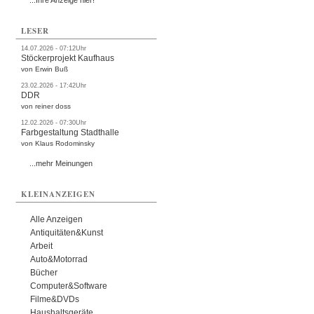
...Ihre Anzeige hier!
LESER
14.07.2026 - 07:12Uhr
Stöckerprojekt Kaufhaus
von Erwin Buß
23.02.2026 - 17:42Uhr
DDR
von reiner doss
12.02.2026 - 07:30Uhr
Farbgestaltung Stadthalle
von Klaus Rodominsky
...mehr Meinungen
KLEINANZEIGEN
Alle Anzeigen
Antiquitäten&Kunst
Arbeit
Auto&Motorrad
Bücher
Computer&Software
Filme&DVDs
Haushaltsgeräte