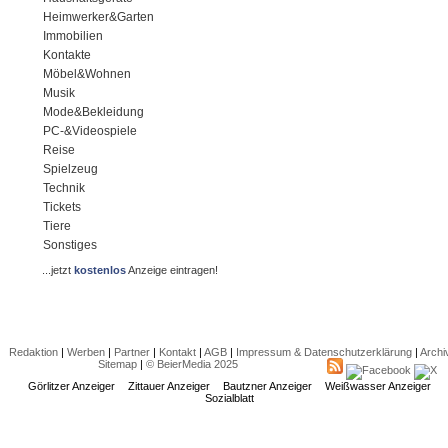
Heimwerker&Garten
Immobilien
Kontakte
Möbel&Wohnen
Musik
Mode&Bekleidung
PC-&Videospiele
Reise
Spielzeug
Technik
Tickets
Tiere
Sonstiges
...jetzt
kostenlos
Anzeige eintragen!
Redaktion
|
Werben
|
Partner
|
Kontakt
|
AGB
|
Impressum & Datenschutzerklärung
|
Archi
Sitemap
|
© BeierMedia 2025
Görlitzer Anzeiger
Zittauer Anzeiger
Bautzner Anzeiger
Weißwasser Anzeiger
Sozialblatt