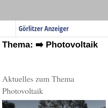
Navigation
Görlitzer Anzeiger
Startseite
Thema: ➡️ Photovoltaik
Menüpunkte
Politik
Gesellschaft
Wirtschaft
Service
Aktuelles zum Thema
Verkehr
Photovoltaik
Gesundheit
Kultur
Sport