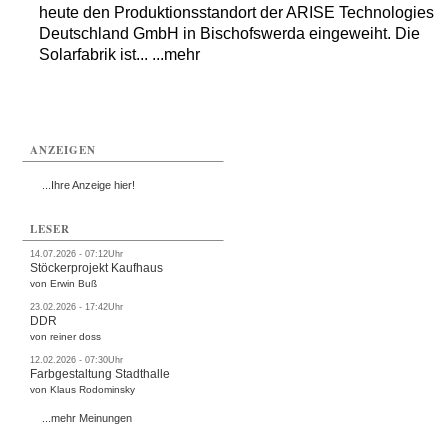
heute den Produktionsstandort der ARISE Technologies
Deutschland GmbH in Bischofswerda eingeweiht. Die
Solarfabrik ist... ...mehr
ANZEIGEN
...Ihre Anzeige hier!
LESER
14.07.2026 - 07:12Uhr
Stöckerprojekt Kaufhaus
von Erwin Buß
23.02.2026 - 17:42Uhr
DDR
von reiner doss
12.02.2026 - 07:30Uhr
Farbgestaltung Stadthalle
von Klaus Rodominsky
...mehr Meinungen