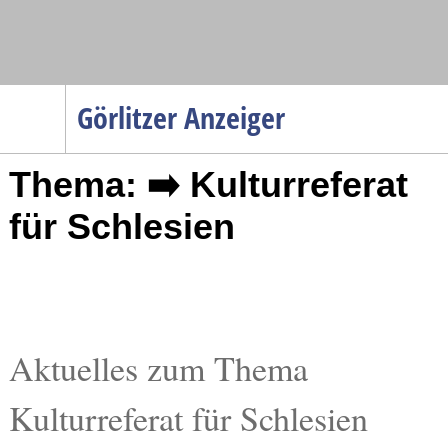
Navigation
Görlitzer Anzeiger
Startseite
Thema: ➡️ Kulturreferat
Menüpunkte
Politik
für Schlesien
Gesellschaft
Wirtschaft
Service
Verkehr
Aktuelles zum Thema
Gesundheit
Kulturreferat für Schlesien
Kultur
Sport